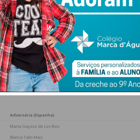
cado em Portugal, defronta Trino Dura Fernandez (ESP). O
ssoa Ribeiro
(POR).
ta Ivan Sokiran (RUS), lutando por uma vaga para
 vs. Espanha em destaque
tição é marcado por um domínio ibérico absoluto nos
esas entram em campo para garantir a continuidade na
Adversária (Espanha)
Marta Gayoso de Los Rios
Blanca Talin Maiz