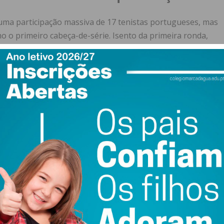
ma participação massiva de 17 tenistas portugueses, mas
o primeiro cabeça-de-série. Isento da primeira ronda,
 o português
Salvador Almeida
e o espanhol
David de la
ou às 10h00, é marcada por vários confrontos diretos entre
e relevo:
 Vale vs. Santiago Barradas; David da Cunha vs. Miguel
veira.
:
ta Eduardo Sanchez Astor (ESP).
as com Olaf Zielinski (LUX).
 francês Augustin Warter.
a Pedro Anton Ruibal (ESP), com o vencedor a enfrentar o