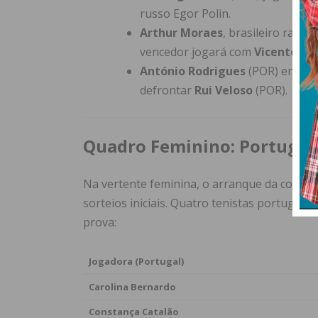
russo Egor Polin.
Arthur Moraes
, brasileiro radi
vencedor jogará com
Vicente Pe
António Rodrigues
(POR) enfren
defrontar
Rui Veloso
(POR).
Quadro Feminino: Portugal
Na vertente feminina, o arranque da compe
sorteios iniciais. Quatro tenistas portugu
prova:
Jogadora (Portugal)
Carolina Bernardo
Constança Catalão