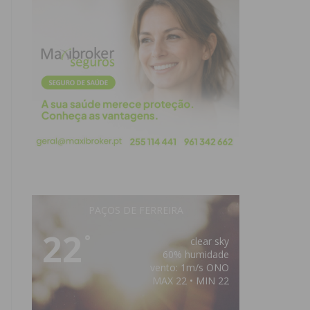
PAÇOS DE FERREIRA
22
°
clear sky
60% humidade
vento: 1m/s ONO
MAX 22 • MIN 22