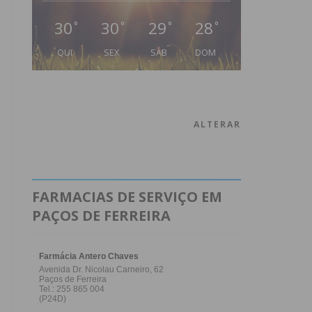
30
30
29
28
°
°
°
°
QUI
SEX
SÁB
DOM
ALTERAR
FARMACIAS DE SERVIÇO EM
PAÇOS DE FERREIRA