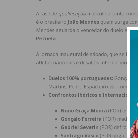
A fase de
qualificação
masculina conta com u
é o brasileiro
João Mendes
quem surge como 
Mendes aguarda o vencedor do duelo entre
Pezuela
.
A jornada inaugural de sábado, que se inici
atletas nacionais e desafios internacionais d
Duelos 100% portugueses:
Gonçalo do
Martins; Pedro Esparteiro vs. Tomás Sil
Confrontos Ibéricos e Internacionais
Nuno Graça Moura
(POR) enfren
Gonçalo Ferreira
(POR) mede forç
Gabriel Severin
(POR) defronta o
Santiago Vasco
(POR) joga contr