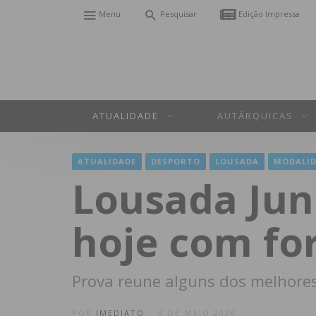
Menu
Pesquisar
Edição Impressa
ATUALIDADE
AUTÁRQUICAS
ATUALIDADE
DESPORTO
LOUSADA
MODALID
Lousada Juni
hoje com for
Prova reune alguns dos melhores
POR
IMEDIATO
9 DE MAIO 2026