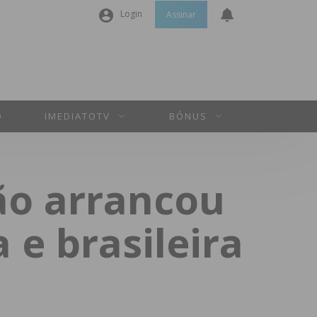
Login
Assinar
Nome de utilizador ou email
*
Senha
*
O
IMEDIATOTV
BÓNUS
Manter sessão
ção arrancou
INICIAR SESSÃO
 e brasileira
Perdeu a sua senha?