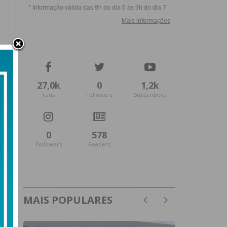
27,0k
0
1,2k
Fans
Followers
Subscribers
0
578
Followers
Readers
MAIS POPULARES