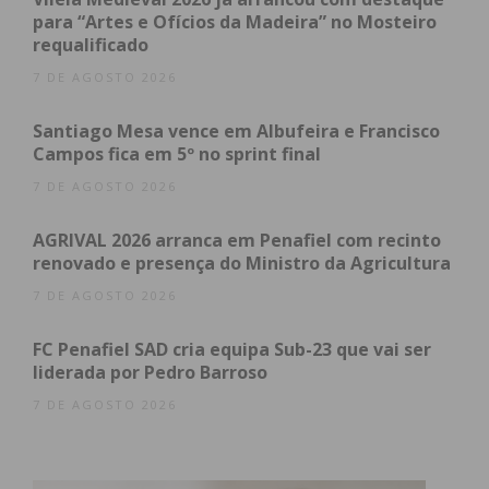
para “Artes e Ofícios da Madeira” no Mosteiro
requalificado
7 DE AGOSTO 2026
Santiago Mesa vence em Albufeira e Francisco
Campos fica em 5º no sprint final
Subscreva a newsletter do
7 DE AGOSTO 2026
Imediato
AGRIVAL 2026 arranca em Penafiel com recinto
Assine nossa newsletter por e-mail e
renovado e presença do Ministro da Agricultura
obtenha de forma regular a informação
7 DE AGOSTO 2026
atualizada.
FC Penafiel SAD cria equipa Sub-23 que vai ser
liderada por Pedro Barroso
7 DE AGOSTO 2026
Eu li e concordo com os
termos e
condições