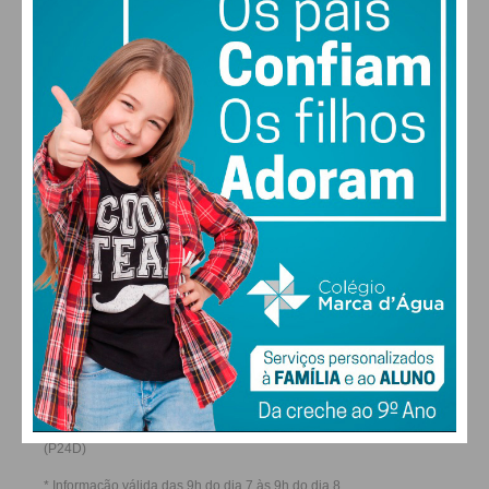
22
28
27
29
°
°
°
°
SEX
SÁB
DOM
SEG
ALTERAR
FARMACIAS DE SERVIÇO EM PAÇOS DE
FERREIRA