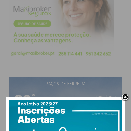
PAÇOS DE FERREIRA
22
°
few clouds
68% humidade
vento: 1m/s O
MAX 22 • MIN 22