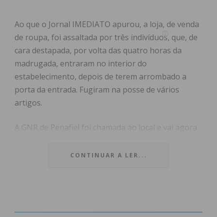
Ao que o Jornal IMEDIATO apurou, a loja, de venda
de roupa, foi assaltada por três indivíduos, que, de
cara destapada, por volta das quatro horas da
madrugada, entraram no interior do
estabelecimento, depois de terem arrombado a
porta da entrada. Fugiram na posse de vários
artigos.
A GNR de Penafiel foi chamada ao local e vai agora
visualizar as imagens de videovigilância do
estabelecimento comercial para perceber os
CONTINUAR A LER...
contornos do assalto.
Subscreva a newsletter do