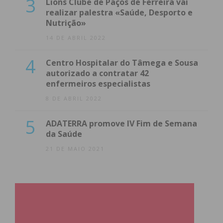
3
Lions Clube de Paços de Ferreira vai
realizar palestra «Saúde, Desporto e
Nutrição»
14 DE ABRIL 2022
4
Centro Hospitalar do Tâmega e Sousa
autorizado a contratar 42
enfermeiros especialistas
8 DE ABRIL 2022
5
ADATERRA promove IV Fim de Semana
da Saúde
21 DE MAIO 2021