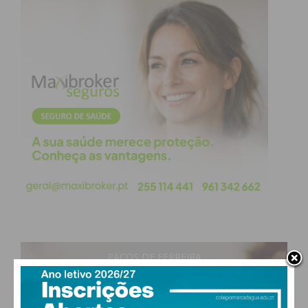
PAÇOS DE FERREIRA
29
°
clear sky
47% humidade