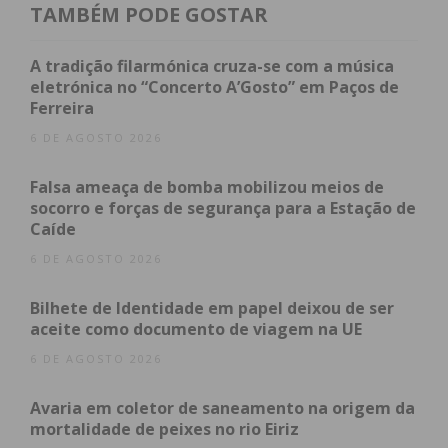
TAMBÉM PODE GOSTAR
Imediato
A tradição filarmónica cruza-se com a música
Assine nossa newsletter por e-mail e
eletrónica no “Concerto A’Gosto” em Paços de
obtenha de forma regular a informação
Ferreira
atualizada.
6 DE AGOSTO 2026
Falsa ameaça de bomba mobilizou meios de
socorro e forças de segurança para a Estação de
Caíde
Eu li e concordo com os
termos e
6 DE AGOSTO 2026
condições
Bilhete de Identidade em papel deixou de ser
aceite como documento de viagem na UE
6 DE AGOSTO 2026
Avaria em coletor de saneamento na origem da
mortalidade de peixes no rio Eiriz