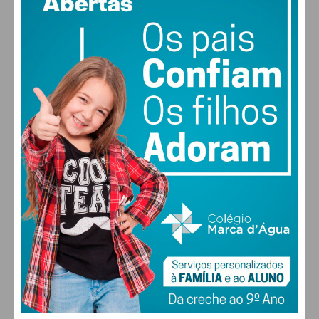
vento: 4m/s O
MAX 29 • MIN 28
29
30
29
27
°
°
°
°
QUI
SEX
SÁB
DOM
ALTERAR
FARMACIAS DE SERVIÇO EM PAÇOS DE
FERREIRA