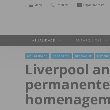
Menu
Pesquisar
Edição Impressa
ATUALIDADE
AUTÁRQUICAS
ATUALIDADE
DESPORTO
DESTAQUE
FUTEBO
Liverpool a
permanente 
homenagem a