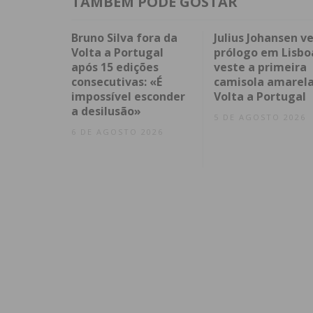
TAMBÉM PODE GOSTAR
Bruno Silva fora da
Julius Johansen v
Volta a Portugal
prólogo em Lisbo
após 15 edições
veste a primeira
consecutivas: «É
camisola amarela
impossível esconder
Volta a Portugal
a desilusão»
5 DE AGOSTO 2026
6 DE AGOSTO 2026