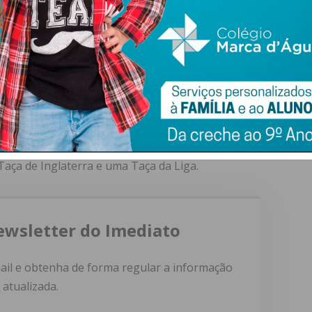
ção na A52, em Zamora, Espanha, no dia 3 de julho de 2025.
 várias iniciativas através da sua fundação:
 fundos para criar escolas de futebol em nome dos
ficialmente retirado pelo clube inglês.
omou
182 jogos e 65 golos
, tendo sido peça fundamental
aça de Inglaterra e uma Taça da Liga.
ewsletter do Imediato
ail e obtenha de forma regular a informação
atualizada.