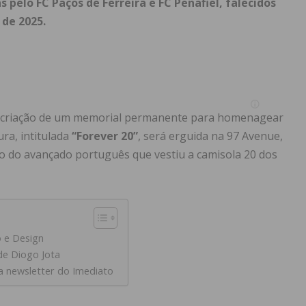
pelo FC Paços de Ferreira e FC Penafiel, falecidos
 de 2025.
 a criação de um memorial permanente para homenagear
ura, intitulada
“Forever 20”
, será erguida na 97 Avenue,
do do avançado português que vestiu a camisola 20 dos
 e Design
e Diogo Jota
a newsletter do Imediato