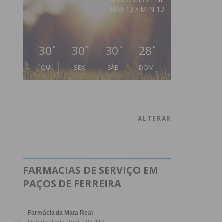
MAX 13 • MIN 13
30
30
30
28
°
°
°
°
QUI
SEX
SÁB
DOM
ALTERAR
FARMACIAS DE SERVIÇO EM
PAÇOS DE FERREIRA