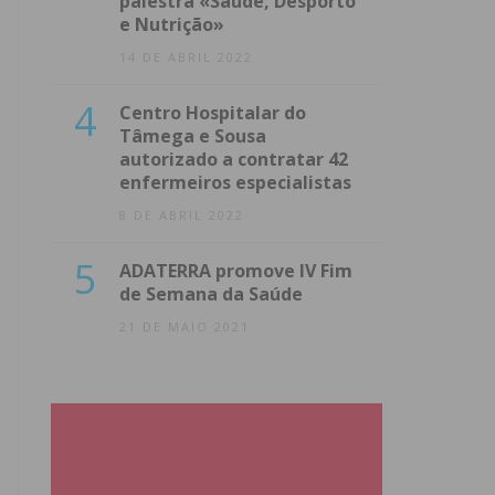
palestra «Saúde, Desporto
e Nutrição»
14 DE ABRIL 2022
4
Centro Hospitalar do
Tâmega e Sousa
autorizado a contratar 42
enfermeiros especialistas
8 DE ABRIL 2022
5
ADATERRA promove IV Fim
de Semana da Saúde
21 DE MAIO 2021