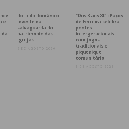
ence
Rota do Românico
“Dos 8 aos 80”: Paços
a e
investe na
de Ferreira celebra
salvaguarda do
pontes
 da
património das
intergeracionais
igrejas
com jogos
tradicionais e
5 DE AGOSTO 2026
piquenique
comunitário
5 DE AGOSTO 2026