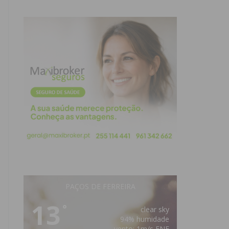
PAÇOS DE FERREIRA
13
°
clear sky
94% humidade
vento: 1m/s ENE