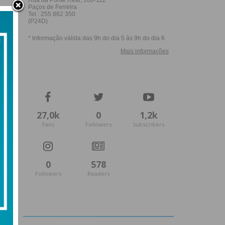
27,0k
0
1,2k
Fans
Followers
Subscribers
0
578
Followers
Readers