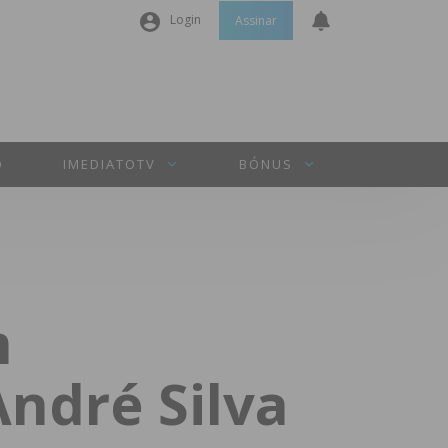
Login
Assinar
Nome de utilizador ou email
*
Senha
*
O
IMEDIATOTV
BÓNUS
Manter sessão
INICIAR SESSÃO
m
Perdeu a sua senha?
ndré Silva