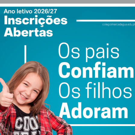
 numa alusão direta à celebração icónica que Jota
icado oficial do clube, o design da escultura foi pensado
l com os adeptos.
s ângulos, representam os números das camisolas de
ue os adeptos dedicam ao jogador e que continua a ser
ield.
m o irmão André Silva (de 25 anos, jogador do FC