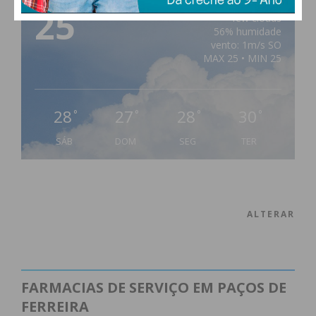
25
°
few clouds
56% humidade
vento: 1m/s SO
MAX 25 • MIN 25
28
27
28
30
°
°
°
°
SÁB
DOM
SEG
TER
ALTERAR
FARMACIAS DE SERVIÇO EM PAÇOS DE
FERREIRA