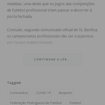
medidas, uma delas que os jogos das competições
de futebol profissional iriam passar a decorrer à
porta fechada.
Contudo, segundo comunicado oficial do SL Benfica,
os campeonatos profissionais vão ser suspensos
por tempo indeterminado.
Federação Portuguesa de Futebol suspende
CONTINUAR A LER...
competições de futebol e futsal
Também Federação Portuguesa de Futebol (FPF)
anunciou esta quinta-feira que vai suspender todas
Tagged:
as suas competições de futebol e futsal por tempo
Coronavírus
COVID-19
desporto
indeterminado.
Federação Portuguesa de Futebol
Futebol