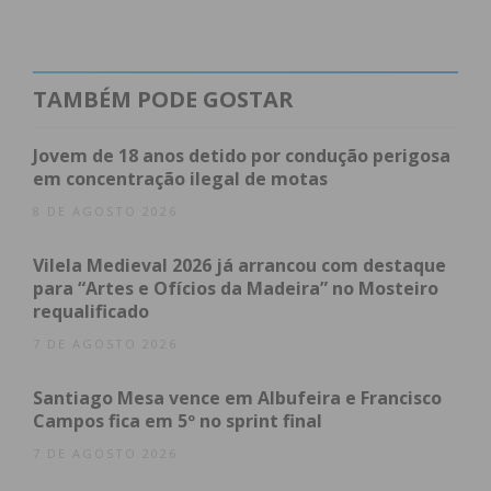
obtenha de forma regular a informação
atualizada.
TAMBÉM PODE GOSTAR
Jovem de 18 anos detido por condução perigosa
em concentração ilegal de motas
Eu li e concordo com os
termos e
condições
8 DE AGOSTO 2026
Vilela Medieval 2026 já arrancou com destaque
para “Artes e Ofícios da Madeira” no Mosteiro
requalificado
7 DE AGOSTO 2026
Santiago Mesa vence em Albufeira e Francisco
Campos fica em 5º no sprint final
7 DE AGOSTO 2026