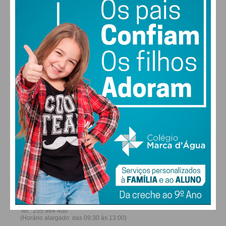
27
30
30
31
°
°
°
°
DOM
SEG
TER
QUA
ALTERAR
FARMACIAS DE SERVIÇO EM PAÇOS DE
FERREIRA