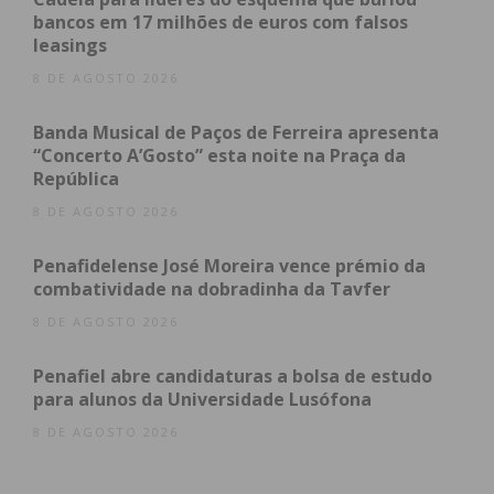
bancos em 17 milhões de euros com falsos
Assine nossa newsletter por e-mail e
leasings
obtenha de forma regular a informação
8 DE AGOSTO 2026
atualizada.
Banda Musical de Paços de Ferreira apresenta
“Concerto A’Gosto” esta noite na Praça da
República
8 DE AGOSTO 2026
Eu li e concordo com os
termos e
Penafidelense José Moreira vence prémio da
condições
combatividade na dobradinha da Tavfer
8 DE AGOSTO 2026
Penafiel abre candidaturas a bolsa de estudo
para alunos da Universidade Lusófona
8 DE AGOSTO 2026