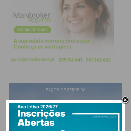
PAÇOS DE FERREIRA
25
°
few clouds
62% humidade
vento: 3m/s O
MAX 25 • MIN 24