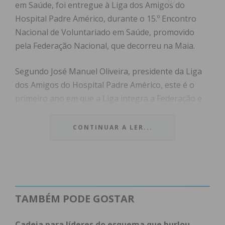
em Saúde, foi entregue à Liga dos Amigos do
Hospital Padre Américo, durante o 15.º Encontro
Nacional de Voluntariado em Saúde, promovido
pela Federação Nacional, que decorreu na Maia.
Segundo José Manuel Oliveira, presidente da Liga
dos Amigos do Hospital Padre Américo, este é o
primeiro ano em que a Liga integra a Federação e
foi com muita satisfação que recebeu este prémio.
“É simbólico, mas é representativo do trabalho que
CONTINUAR A LER...
fazemos. Foi uma grande satisfação receber este
prémio”, frisou.
Subscreva a newsletter do
TAMBÉM PODE GOSTAR
Imediato
Cadeia para líderes do esquema que burlou