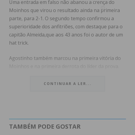
Uma entrada em falso não abanou a crença do
Moinhos que virou o resultado ainda na primeira
parte, para 2-1. O segundo tempo confirmou a
superioridade dos anfitriões, com destaque para o
capitão Almeida,que aos 43 anos foi o autor de um
hat trick.
Agostinho também marcou na primeira vitória do
Moinhos e na primeira derrota do líder da prova.
CONTINUAR A LER...
Subscreva a newsletter do
Imediato
Assine nossa newsletter por e-mail e
TAMBÉM PODE GOSTAR
obtenha de forma regular a informação