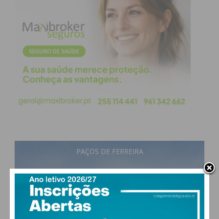
PAÇOS DE FERREIRA
17
°
scattered clouds
88% humidade
vento: 1m/s E
MAX 17 • MIN 17