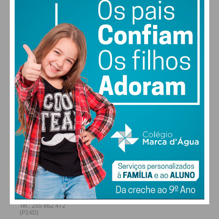
28
27
28
29
°
°
°
°
SÁB
DOM
SEG
TER
ALTERAR
FARMACIAS DE SERVIÇO EM PAÇOS DE
FERREIRA