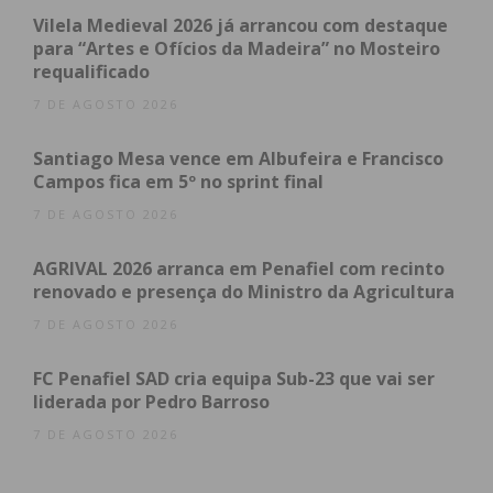
atualizada.
Vilela Medieval 2026 já arrancou com destaque
para “Artes e Ofícios da Madeira” no Mosteiro
requalificado
7 DE AGOSTO 2026
Eu li e concordo com os
termos e
Santiago Mesa vence em Albufeira e Francisco
condições
Campos fica em 5º no sprint final
7 DE AGOSTO 2026
AGRIVAL 2026 arranca em Penafiel com recinto
renovado e presença do Ministro da Agricultura
7 DE AGOSTO 2026
FC Penafiel SAD cria equipa Sub-23 que vai ser
liderada por Pedro Barroso
7 DE AGOSTO 2026