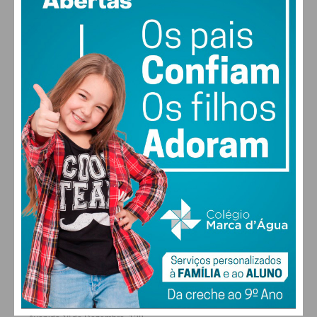
vento: 1m/s ONO
MAX 25 • MIN 25
29
31
31
32
°
°
°
°
SEG
TER
QUA
QUI
ALTERAR
FARMACIAS DE SERVIÇO EM PAÇOS DE
FERREIRA