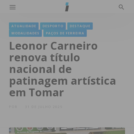
ATUALIDADE
DESPORTO
DESTAQUE
MODALIDADES
PAÇOS DE FERREIRA
Leonor Carneiro
renova título
nacional de
patinagem artística
em Tomar
POR
31 DE JULHO 2025