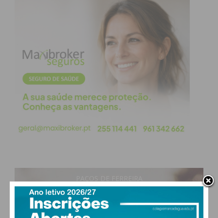
PAÇOS DE FERREIRA
25
°
clear sky
58% humidade