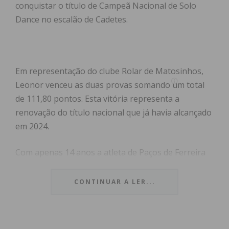
conquistar o título de Campeã Nacional de Solo
Dance no escalão de Cadetes.
Em representação do clube Rolar de Matosinhos,
Leonor venceu as duas provas somando um total
de 111,80 pontos. Esta vitória representa a
renovação do título nacional que já havia alcançado
em 2024.
Com apenas 14 anos a atleta de Paços de Ferreira
conta já com vários títulos nacionais e
internacionais nas principais provas da modalidade
CONTINUAR A LER...
e representa a seleção nacional desde 2022.
Leonor Sousa Carneiro foi Vice-Campeã da Europa