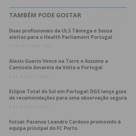
de Solo Dance (Cadetes) em 2024, numa prova
realizada em Fafe; Campeã Europeia de Quartetos
TAMBÉM PODE GOSTAR
Cadetes com a equipa Rolar4Sk8Kids no
Campeonato Europeu de Show, em Saragoça em
Duas profissionais da ULS Tâmega e Sousa
2025; Vice-campeã da Taça da Europa em Solo
eleitas para o Health Parliament Portugal
dance 2022 e 2023 realizadas na Holanda e Croácia;
10 DE AGOSTO 2026
Leonor é treinada por Hugo Chapouto e Fernanda
Alexis Guerin Vence na Torre e Assume a
Camisola Amarela da Volta a Portugal
Ferreira na modalidade de Dança e por Pedro
Craveiro e Dora Cunha na modalidade de livres,
9 DE AGOSTO 2026
técnicos do clube Rolar de Matosinhos, que têm
Eclipse Total do Sol em Portugal: DGS lança guia
acompanhado de perto o crescimento e a evolução
de recomendações para uma observação segura
da atleta ao longo dos últimos anos.
9 DE AGOSTO 2026
Futsal: Pacense Leandro Cardoso promovido à
equipa principal do FC Porto