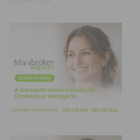
9 DE AGOSTO 2026
Subscreva a newsletter do
Imediato
Assine nossa newsletter por e-mail e
obtenha de forma regular a informação
atualizada.
Eu li e concordo com os
termos e
condições