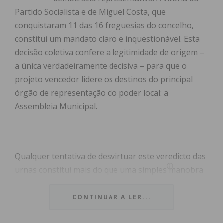
Partido Socialista e de Miguel Costa, que
conquistaram 11 das 16 freguesias do concelho,
constitui um mandato claro e inquestionável. Esta
decisão coletiva confere a legitimidade de origem –
a única verdadeiramente decisiva – para que o
projeto vencedor lidere os destinos do principal
órgão de representação do poder local: a
Assembleia Municipal.
Qualquer tentativa de desvirtuar este veredicto das
urnas constitui mais do que uma simples manobra
política; representa uma subversão dos princípios
basilares do contrato social democrático. A
CONTINUAR A LER...
legitimidade para presidir à Assembleia Municipal