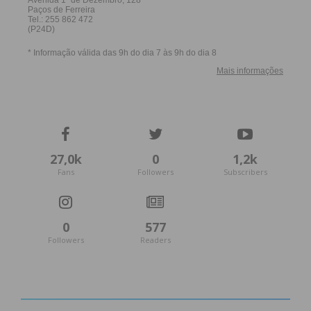
Eu li e concordo com os
termos e
condições
27,0k
0
1,2k
Fans
Followers
Subscribers
0
577
Followers
Readers