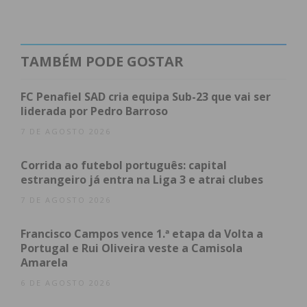
andar atrás de chumbo. Mas quando viram que o
interior era em zinco, deixaram-no ficar ali caído”,
lamentou o Manuel Silva, acrescentando que
TAMBÉM PODE GOSTAR
levaram um crucifixo de cobre que estava no altar
da capela, assim como uma imagem de Nossa
FC Penafiel SAD cria equipa Sub-23 que vai ser
Senhora de Fátima.
liderada por Pedro Barroso
7 DE AGOSTO 2026
O caso foi denunciado às autoridades, que
investigam o furto e Manuel Silva espera que se
Corrida ao futebol português: capital
estrangeiro já entra na Liga 3 e atrai clubes
encontre os autores do mesmo. “São pessoas
infelizes, que querem tornar a vida dos outros
7 DE AGOSTO 2026
infeliz. Mas não têm o direito de mexer com uma
Francisco Campos vence 1.ª etapa da Volta a
coisa tão pessoal”, concluiu.
Portugal e Rui Oliveira veste a Camisola
Amarela
6 DE AGOSTO 2026