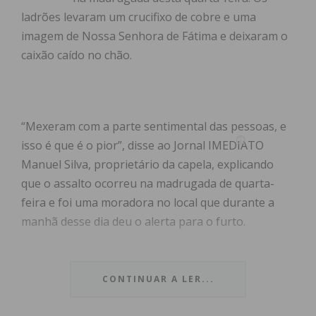
ladrões levaram um crucifixo de cobre e uma
imagem de Nossa Senhora de Fátima e deixaram o
caixão caído no chão.
“Mexeram com a parte sentimental das pessoas, e
isso é que é o pior”, disse ao Jornal IMEDIATO
Manuel Silva, proprietário da capela, explicando
que o assalto ocorreu na madrugada de quarta-
feira e foi uma moradora no local que durante a
manhã desse dia deu o alerta para o furto.
Os ladrões, ainda desconhecidos, partiram o vidro
da entrada da capela e já no interior destruíram
CONTINUAR A LER...
uma urna que esta numa das três prateleiras que
existe no local. “Tiraram a tampa do caixão. Deviam