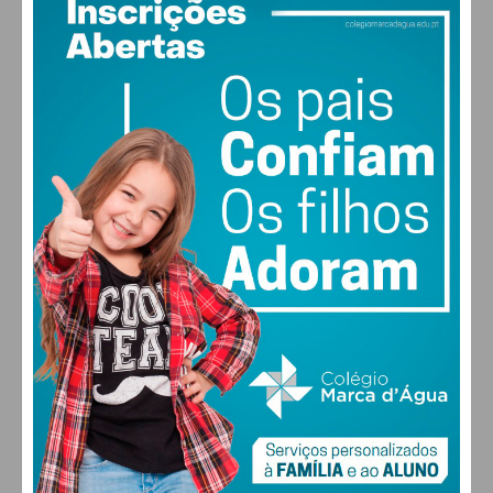
PAÇOS DE FERREIRA
27
°
clear sky
42% humidade
vento: 3m/s O
MAX 27 • MIN 27
30
28
28
29
°
°
°
°
SEX
SÁB
DOM
SEG
ALTERAR
FARMACIAS DE SERVIÇO EM PAÇOS DE