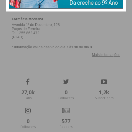
FERREIRA
27,0k
0
1,2k
Fans
Followers
Subscribers
0
577
Followers
Readers