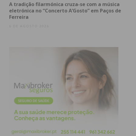
A tradição filarmónica cruza-se com a música
eletrónica no “Concerto A’Gosto” em Paços de
Subscreva a newsletter do
Ferreira
Imediato
6 DE AGOSTO 2026
Assine nossa newsletter por e-mail e
obtenha de forma regular a informação
atualizada.
Eu li e concordo com os
termos e
condições