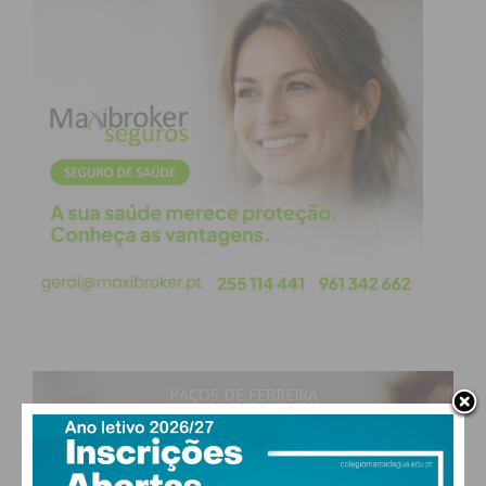
PAÇOS DE FERREIRA
31
°
clear sky
47% humidade
vento: 5m/s O