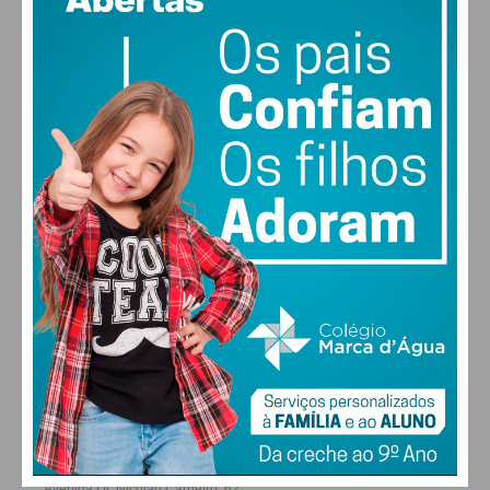
MAX 31 • MIN 30
31
30
29
27
°
°
°
°
QUI
SEX
SÁB
DOM
ALTERAR
FARMACIAS DE SERVIÇO EM PAÇOS DE
FERREIRA