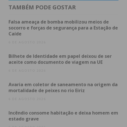
TAMBÉM PODE GOSTAR
Falsa ameaça de bomba mobilizou meios de
socorro e forças de segurança para a Estação de
Caíde
6 DE AGOSTO 2026
Subscreva a newsletter do
Imediato
Bilhete de Identidade em papel deixou de ser
aceite como documento de viagem na UE
6 DE AGOSTO 2026
Assine nossa newsletter por e-mail e
obtenha de forma regular a informação
Avaria em coletor de saneamento na origem da
atualizada.
mortalidade de peixes no rio Eiriz
6 DE AGOSTO 2026
Incêndio consome habitação e deixa homem em
estado grave
Eu li e concordo com os
termos e