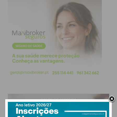
Imediato
Assine nossa newsletter por e-mail e
obtenha de forma regular a informação
atualizada.
Eu li e concordo com os
termos e
condições
PAÇOS DE FERREIRA
30
°
clear sky
50% humidade