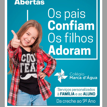
vento: 5m/s O
MAX 30 • MIN 28
30
31
31
32
°
°
°
°
SEG
TER
QUA
QUI
ALTERAR
FARMACIAS DE SERVIÇO EM PAÇOS DE
FERREIRA