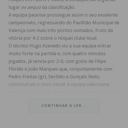
lugar
ex aequo
da classificação.
A equipa pacense prossegue assim o seu excelente
campeonato, regressando do Pavilhão Municipal de
Valença com mais três pontos somados, fruto da
vitória por 4-2 sobre o hóquei clube local.
O técnico Hugo Azevedo viu a sua equipa entrar
muito forte na partida e, com quatro minutos
jogados, já vencia por 2-0, com golos de Filipe
Flórido e João Marques que, conjuntamente com
Pedro Freitas (gr), Serôdio e Gonçalo Neto,
constituíram o cinco inicial. A equipa valenciana
reduziu dez minutos depois, com um golo de Diogo
Sá, que estabeleceu o 1-2 verificado ao intervalo.
CONTINUAR A LER...
Tal como nos primeiros 25 minutos, a equipa
pacense entrou muito bem no segundo tempo e
em cinco minutos resolveu a partida, com um bis de