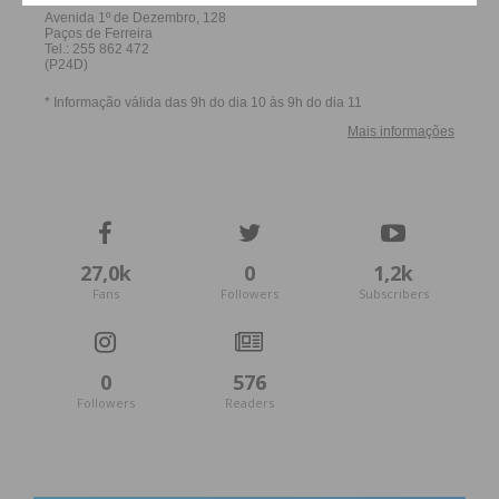
27,0k
0
1,2k
Fans
Followers
Subscribers
0
576
Followers
Readers