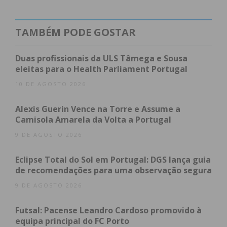
Gonçalo Neto. O melhor que o Valença conseguiu
fazer foi reduzir para o 2-4 final, de novo por Diogo
TAMBÉM PODE GOSTAR
Sá, pois apesar de ainda restarem 17 minutos de
jogo o resultado não mais se alteraria.
Duas profissionais da ULS Tâmega e Sousa
Com este quarto triunfo consecutivo, a Juventude
eleitas para o Health Parliament Portugal
Pacense igualou o Carvalhos na segunda posição
10 DE AGOSTO 2026
do campeonato, ambas equipas com 23 pontos,
embora com um jogo a mais do que o líder Riba
Alexis Guerin Vence na Torre e Assume a
d’Ave (24 pontos) e o quarto classificado
Camisola Amarela da Volta a Portugal
Famalicense (22 pontos).
9 DE AGOSTO 2026
A 11ª jornada da prova joga-se no próximo sábado
(11 de dezembro) com a Juventude Pacense a
Eclipse Total do Sol em Portugal: DGS lança guia
receber a equipa «B» da AD Sanjoanense, pelas
de recomendações para uma observação segura
18h30, no Pavilhão Municipal de Paços de Ferreira.
9 DE AGOSTO 2026
Futsal: Pacense Leandro Cardoso promovido à
equipa principal do FC Porto