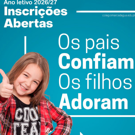
evereiro, como visitante, a AD Oeiras nos 8/avos de final
o da época passada.
ewsletter do Imediato
ail e obtenha de forma regular a informação
atualizada.