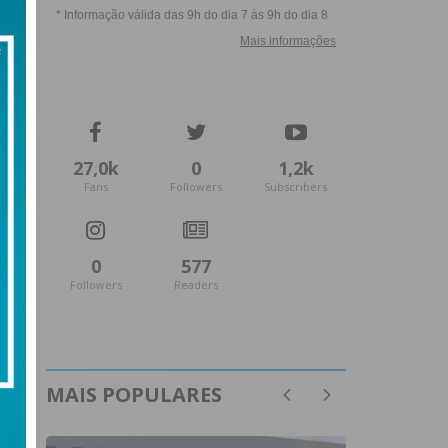
27,0k
0
1,2k
Fans
Followers
Subscribers
0
577
Followers
Readers
MAIS POPULARES