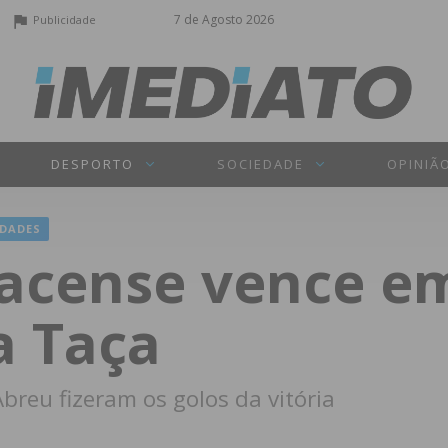
7 de Agosto 2026
Publicidade
DESPORTO
SOCIEDADE
OPINIÃ
DADES
acense vence em
a Taça
breu fizeram os golos da vitória