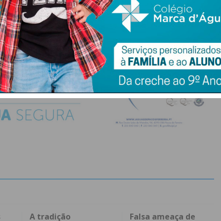
do com os
termos e condições
s
A tradição
Falsa ameaça de