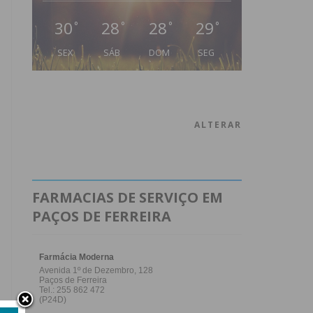
30
28
28
29
°
°
°
°
SEX
SÁB
DOM
SEG
ALTERAR
FARMACIAS DE SERVIÇO EM
PAÇOS DE FERREIRA