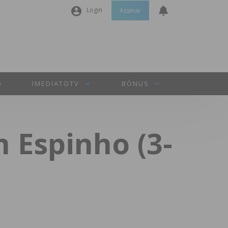
Login
Assinar
Nome de utilizador ou email
*
Senha
*
O
IMEDIATOTV
BÓNUS
Manter sessão
 Espinho (3-
INICIAR SESSÃO
Perdeu a sua senha?