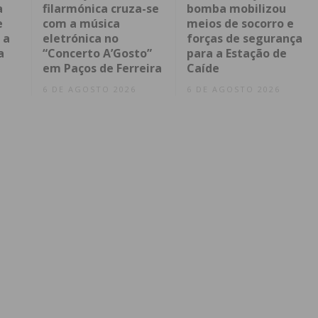
a
filarmónica cruza-se
bomba mobilizou
e
com a música
meios de socorro e
 a
eletrónica no
forças de segurança
a
“Concerto A’Gosto”
para a Estação de
em Paços de Ferreira
Caíde
6 DE AGOSTO 2026
6 DE AGOSTO 2026