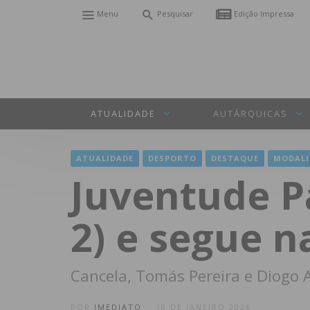
Menu
Pesquisar
Edição Impressa
ATUALIDADE
AUTÁRQUICAS
ATUALIDADE
DESPORTO
DESTAQUE
MODALI
Juventude P
2) e segue n
Cancela, Tomás Pereira e Diogo A
POR
IMEDIATO
10 DE JANEIRO 2026