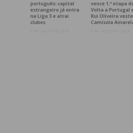
português: capital
vence 1.ª etapa d
estrangeiro já entra
Volta a Portugal 
na Liga 3 e atrai
Rui Oliveira veste
clubes
Camisola Amarel
7 DE AGOSTO 2026
6 DE AGOSTO 2026