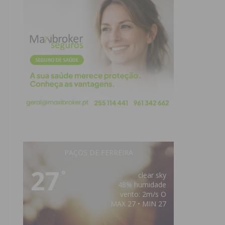
PAÇOS DE FERREIRA
27
°
clear sky
48% humidade
vento: 2m/s O
MAX 27 • MIN 27