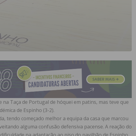
 na Taça de Portugal de hóquei em patins, mas teve que
démica de Espinho (3-2).
rada, tendo começado melhor a equipa da casa que marcou
oveitando alguma confusão defensiva pacense. A reação do
ificuldade na adaptação ao piso do pavilhão de Espinho,