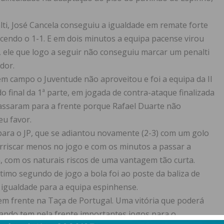
lti, José Cancela conseguiu a igualdade em remate forte
ecendo o 1-1. E em dois minutos a equipa pacense virou
, ele que logo a seguir não conseguiu marcar um penalti
dor.
m campo o Juventude não aproveitou e foi a equipa da II
do final da 1ª parte, em jogada de contra-ataque finalizada
passaram para a frente porque Rafael Duarte não
eu favor.
ra o JP, que se adiantou novamente (2-3) com um golo
rriscar menos no jogo e com os minutos a passar a
, com os naturais riscos de uma vantagem tão curta.
timo segundo de jogo a bola foi ao poste da baliza de
 igualdade para a equipa espinhense.
m frente na Taça de Portugal. Uma vitória que poderá
uando tem pela frente importantes jogos para o