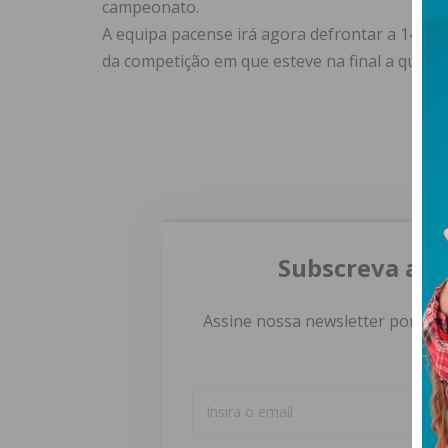
campeonato.
A equipa pacense irá agora defrontar a 14 de f
da competição em que esteve na final a quatr
Subscreva a n
Assine nossa newsletter por e-m