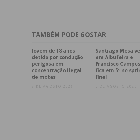
TAMBÉM PODE GOSTAR
Jovem de 18 anos
Santiago Mesa v
detido por condução
em Albufeira e
perigosa em
Francisco Campo
concentração ilegal
fica em 5º no spri
de motas
final
8 DE AGOSTO 2026
7 DE AGOSTO 2026