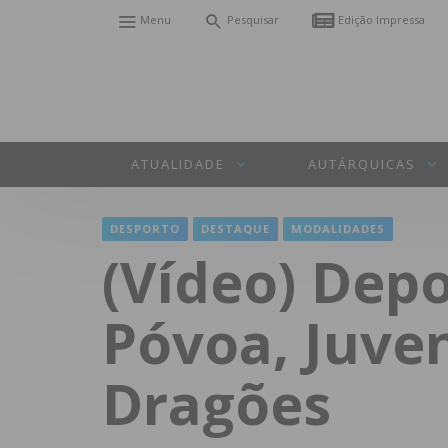
Menu
Pesquisar
Edição Impressa
ATUALIDADE
AUTÁRQUICAS
DESPORTO
DESTAQUE
MODALIDADES
(Vídeo) Depo
Póvoa, Juve
Dragões