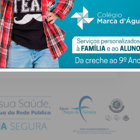
ail e obtenha de forma regular a informação
atualizada.
do com os
termos e condições