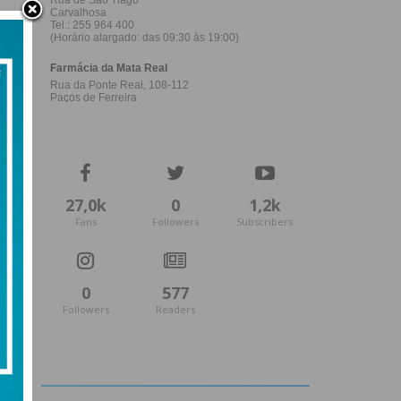
27,0k
0
1,2k
Fans
Followers
Subscribers
0
577
Followers
Readers