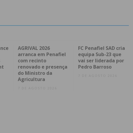
ence
AGRIVAL 2026
FC Penafiel SAD cria
arranca em Penafiel
equipa Sub-23 que
s
com recinto
vai ser liderada por
nt
renovado e presença
Pedro Barroso
do Ministro da
7 DE AGOSTO 2026
Agricultura
7 DE AGOSTO 2026