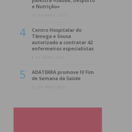
palestra «Saúde, Desporto
e Nutrição»
14 DE ABRIL 2022
4
Centro Hospitalar do
Tâmega e Sousa
autorizado a contratar 42
enfermeiros especialistas
8 DE ABRIL 2022
5
ADATERRA promove IV Fim
de Semana da Saúde
21 DE MAIO 2021