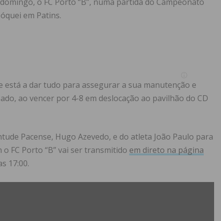
e domingo, o FC Porto “B”, numa partida do Campeonato
Hóquei em Patins.
e está a dar tudo para assegurar a sua manutenção e
ado, ao vencer por 4-8 em deslocação ao pavilhão do CD
ntude Pacense, Hugo Azevedo, e do atleta João Paulo para
 o FC Porto “B” vai ser transmitido
em direto na página
as 17:00.