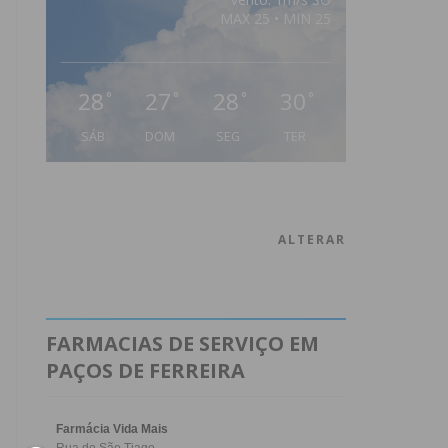
MAX 25 • MIN 25
28
27
28
30
°
°
°
°
SÁB
DOM
SEG
TER
ALTERAR
FARMACIAS DE SERVIÇO EM
PAÇOS DE FERREIRA