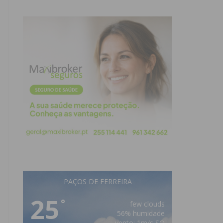
PAÇOS DE FERREIRA
25
°
few clouds
56% humidade
vento: 1m/s SO