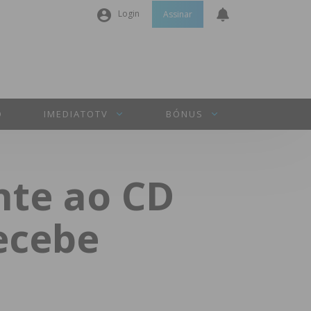
Login
Assinar
Nome de utilizador ou email
*
Senha
*
O
IMEDIATOTV
BÓNUS
Manter sessão
ente ao CD
INICIAR SESSÃO
ecebe
Perdeu a sua senha?