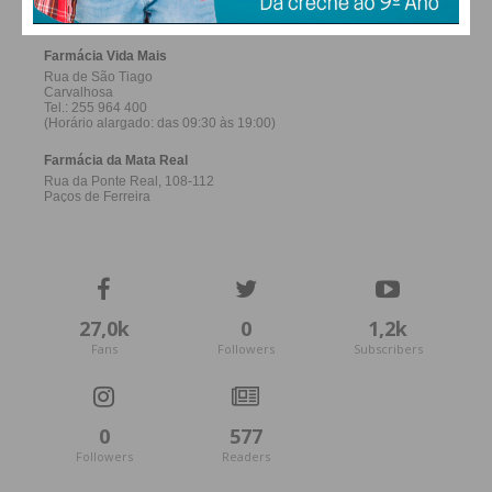
27,0k
0
1,2k
Fans
Followers
Subscribers
0
577
Followers
Readers