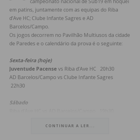
campeonato nacional de Sub19 em hóquei
em patins, juntamente com as equipas do Riba
d’Ave HC; Clube Infante Sagres e AD
Barcelos/Campo.
Os jogos decorrem no Pavilhão Multiusos da cidade
de Paredes e o calendário da prova é o seguinte:
Sexta-feira (hoje)
Juventude Pacense
vs Riba d’Ave HC 20h30
AD Barcelos/Campo vs Clube Infante Sagres
22h30
Sábado
Riba d’Ave HC vs AD Barcelos/Campo 19h30
Clube Infante Sagres vs
Juventude Pacense
CONTINUAR A LER...
21h30