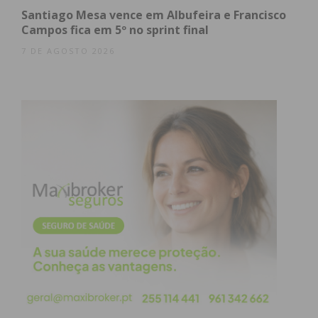
obtenha de forma regular a informação
Santiago Mesa vence em Albufeira e Francisco
atualizada.
Campos fica em 5º no sprint final
7 DE AGOSTO 2026
Eu li e concordo com os
termos e
condições