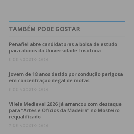
Domingo
Riba d’Ave HC vs Clube Infante Sagres 14h30
Juventude Pacense
vs AD Barcelos/Campo 16h30
TAMBÉM PODE GOSTAR
Penafiel abre candidaturas a bolsa de estudo
para alunos da Universidade Lusófona
Os dois primeiros classificados desta poule de
apuramento (Zona Norte) juntam-se aos dois
8 DE AGOSTO 2026
classificados das Zonas Centro e Sul para a disputa
Jovem de 18 anos detido por condução perigosa
do campeonato nacional de Sub19.
em concentração ilegal de motas
8 DE AGOSTO 2026
Subscreva a newsletter do
Vilela Medieval 2026 já arrancou com destaque
para “Artes e Ofícios da Madeira” no Mosteiro
Imediato
requalificado
7 DE AGOSTO 2026
Assine nossa newsletter por e-mail e