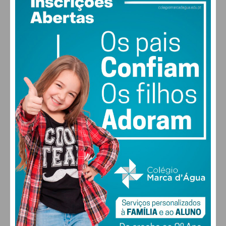
29
°
clear sky
48% humidade
vento: 5m/s O
MAX 29 • MIN 29
28
26
29
30
°
°
°
°
SÁB
DOM
SEG
TER
ALTERAR
FARMACIAS DE SERVIÇO EM PAÇOS DE
FERREIRA