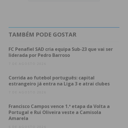
Tabela Atualizada (Zona de Play-off)
Subscreva a newsletter do Imediato
Primeira Parte: Resposta
Rápida e Equilíbrio
TAMBÉM PODE GOSTAR
FC Penafiel SAD cria equipa Sub-23 que vai ser
O jogo começou com ambas as equipas a
liderada por Pedro Barroso
estudarem-se e o placar mexeu-se log aos cinco
7 DE AGOSTO 2026
minutos, quando
Joca Guimarães
inaugurou o
marcador para a equipa pacense. A vantagem do
Corrida ao futebol português: capital
Juventude, contudo, não durou muito.
estrangeiro já entra na Liga 3 e atrai clubes
Num curto espaço de tempo o SC Tomar deu a
7 DE AGOSTO 2026
volta ao marcador;
André Centeno
aproveitou
Francisco Campos vence 1.ª etapa da Volta a
para restabelecer a igualdade (1-1) aos 17:07 e
Portugal e Rui Oliveira veste a Camisola
apenas 34 segundos depois,
Rémi Herman
operou
Amarela
a reviravolta para a equipa da casa (2-1).
6 DE AGOSTO 2026