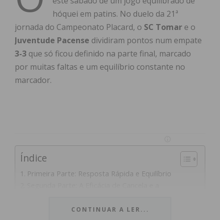
este sábado de um jogo equilibrado de
hóquei em patins. No duelo da 21ª
jornada do Campeonato Placard, o
SC Tomar
e o
Juventude Pacense
dividiram pontos num empate
3-3
que só ficou definido na parte final, marcado
por muitas faltas e um equilíbrio constante no
marcador.
Índice
Primeira Parte: Resposta Rápida e Equilíbrio
Segunda Parte: A Eficácia de Cancela e a
Resistência Pacense
O Impacto na Tabela: Luta Direta pelo Play-off
CONTINUAR A LER...