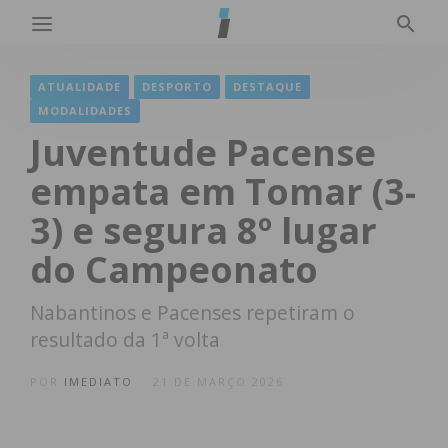
ATUALIDADE
DESPORTO
DESTAQUE
MODALIDADES
Juventude Pacense
empata em Tomar (3-
3) e segura 8º lugar
do Campeonato
Nabantinos e Pacenses repetiram o
resultado da 1ª volta
POR
IMEDIATO
21 DE MARÇO 2026