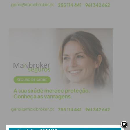
se cruciais.
Aos 06:07,
José
Cancela
bisou na partida através
de um livre direto muito bem marcado a Marante, e
o Juventude Pacense manteve-se vivo na discussão
pela vitória.
Nos minutos finais foi a equipa tomarense quem
mais esteve no ataque, mas o JP segurou o 3-3
final, selando uma divisão de pontos justa para o
esforço defensivo de ambas as formações.