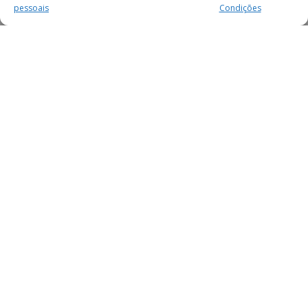
pessoais
Condições
MAIS PARA SI
FACEBOOK
TWITTER
YOUTUBE
INSTAGRAM
READERS
SERVIÇOS
SOBRE NÓS