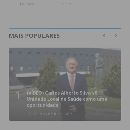
Followers
Readers
Subscreva a newsletter do
Imediato
MAIS POPULARES
Assine nossa newsletter por e-mail e
obtenha de forma regular a informação
atualizada.
1
(VÍDEO) Carlos Alberto Silva vê
Unidade Local de Saúde como uma
Eu li e concordo com os
termos e
oportunidade
condições
23 DE NOVEMBRO 2023