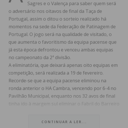
Sagres e o Valença para saber quem será
o adversário nos oitavos de final da Taça de
Portugal, assim o ditou o sorteio realizado há
momentos na sede da Federação de Patinagem de
Portugal. O jogo será na qualidade de visitado, o
que aumenta o favoritismo da equipa pacense que
já esta época defrontou e venceu ambas equipas
no campeonato da 2ª divisão.
A eliminatória, que deixará apenas oito equipas em
competição, será realizada a 19 de fevereiro.
Recorde-se que a equipa pacense eliminou na
ronda anterior o HA Cambra, vencendo por 6-4 no
Pavilhão Municipal, enquanto nos 32 avos de final
tinha ido à margem sul eliminar o Fabril do Barreiro
(9-3).
Não esquecer que, no próximo sábado (18h30),
CONTINUAR A LER...
haverá esse jogo de grande expetativa entre a