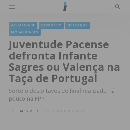
ATUALIDADE
DESPORTO
DESTAQUE
MODALIDADES
Juventude Pacense
defronta Infante
Sagres ou Valença na
Taça de Portugal
Sorteio dos oitavos de final realizado há
pouco na FPP
POR
IMEDIATO
26 DE JANEIRO 2022