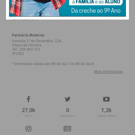
FARMACIAS DE SERVIÇO EM PAÇOS DE
FERREIRA
27,0k
0
1,2k
Fans
Followers
Subscribers