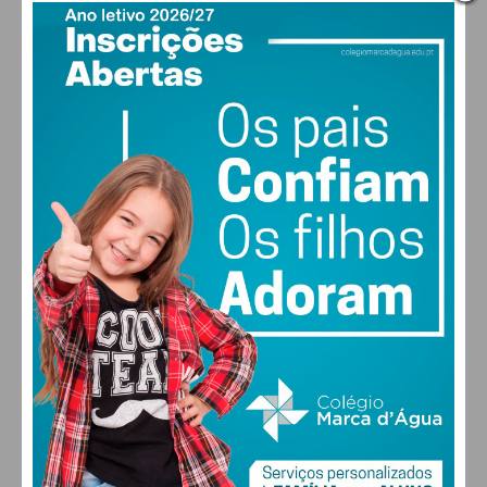
PAÇOS DE FERREIRA
23
°
clear sky
59% humidade
vento: 1m/s O
MAX 23 • MIN 23
30
28
28
29
°
°
°
°
SEX
SÁB
DOM
SEG
ALTERAR