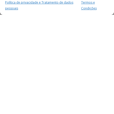
Política de privacidade e Tratamento de dados
Termos e
pessoais
Condições
MAIS PARA SI
FACEBOOK
TWITTER
YOUTUBE
INSTAGRAM
READERS
SERVIÇOS
SOBRE NÓS