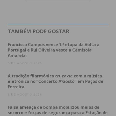
Juventude Pacense e o Riba d’Ave, as duas
primeiras classificadas da II Divisão Nacional / zona
norte e candidatas ao lugar final que garante a
subida à 1ª divisão e que terá transmissão online
TAMBÉM PODE GOSTAR
no IMEDIATO.
Francisco Campos vence 1.ª etapa da Volta a
Portugal e Rui Oliveira veste a Camisola
Amarela
6 DE AGOSTO 2026
Subscreva a newsletter do
A tradição filarmónica cruza-se com a música
eletrónica no “Concerto A’Gosto” em Paços de
Imediato
Ferreira
6 DE AGOSTO 2026
Assine nossa newsletter por e-mail e
obtenha de forma regular a informação
Falsa ameaça de bomba mobilizou meios de
socorro e forças de segurança para a Estação de
atualizada.