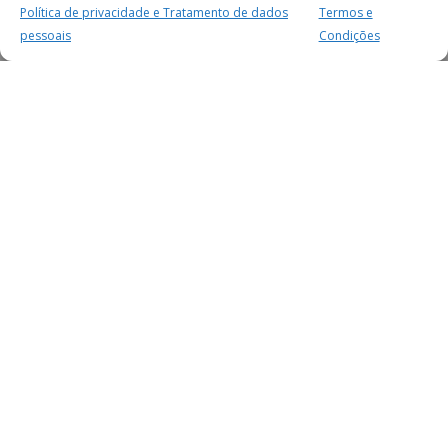
Política de privacidade e Tratamento de dados
Termos e
pessoais
Condições
MAIS PARA SI
FACEBOOK
TWITTER
YOUTUBE
INSTAGRAM
READERS
SERVIÇOS
SOBRE NÓS