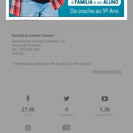
FARMACIAS DE SERVIÇO EM PAÇOS DE
FERREIRA
27,0k
0
1,2k
Fans
Followers
Subscribers