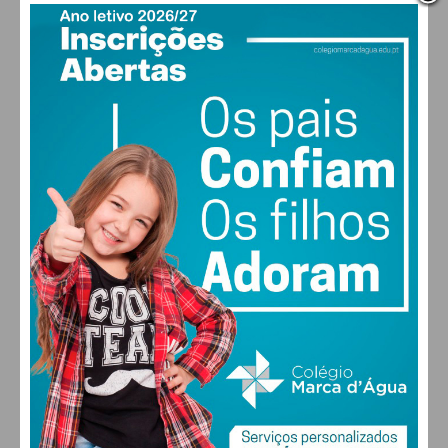
PAÇOS DE FERREIRA
16
°
clear sky
86% humidade
vento: 1m/s E
MAX 16 • MIN 16
30
28
27
29
°
°
°
°
SEX
SÁB
DOM
SEG
ALTERAR