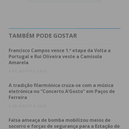
TAMBÉM PODE GOSTAR
Francisco Campos vence 1.ª etapa da Volta a
Portugal e Rui Oliveira veste a Camisola
Amarela
6 DE AGOSTO 2026
A tradição filarmónica cruza-se com a música
eletrónica no “Concerto A’Gosto” em Paços de
Ferreira
6 DE AGOSTO 2026
Falsa ameaça de bomba mobilizou meios de
Índice
socorro e forças de segurança para a Estação de