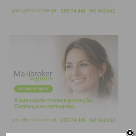
evolução e desenvolvimento deste Grande Clube.
“
Subscreva a newsletter do
Imediato
Assine nossa newsletter por e-mail e
obtenha de forma regular a informação
atualizada.
Eu li e concordo com os
termos e
condições