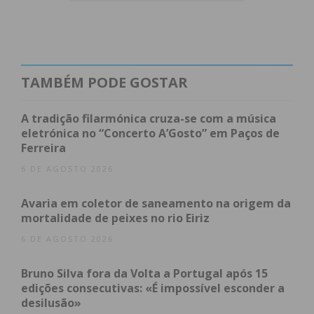
possibilidade de subida até às rondas finais da
prova.
Em 2022/23 alcançou o seu primeiro momento de
glória ao conseguir a histórica subida da equipa à
TAMBÉM PODE GOSTAR
1ª divisão nacional, o que aconteceu pela primeira
vez no clube fundado em 1972.
A tradição filarmónica cruza-se com a música
eletrónica no “Concerto A’Gosto” em Paços de
Ferreira
Hugo Azevedo, de 40 anos, manteve-se no Clube e
esta temporada tem feito um excelente
6 DE AGOSTO 2026
campeonato que lhe garante até ao momento o 7º
Avaria em coletor de saneamento na origem da
lugar na classificação e praticamente a manutenção
mortalidade de peixes no rio Eiriz
na 1ª divisão em época de estreia. Paralelamente,
6 DE AGOSTO 2026
foi também designado selecionador nacional da
equipa sub17 de Portugal, função que acumula com
Bruno Silva fora da Volta a Portugal após 15
a de treinador do JP.
edições consecutivas: «É impossível esconder a
desilusão»