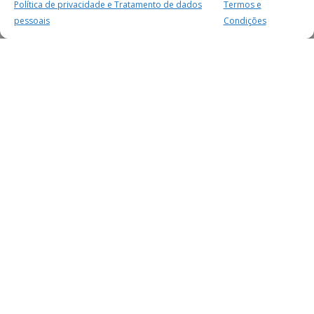
Política de privacidade e Tratamento de dados
Termos e
pessoais
Condições
MAIS PARA SI
FACEBOOK
TWITTER
YOUTUBE
INSTAGRAM
READERS
SERVIÇOS
SOBRE NÓS