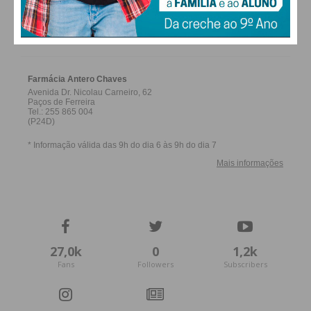
FARMACIAS DE SERVIÇO EM PAÇOS DE
FERREIRA
27,0k
0
1,2k
Fans
Followers
Subscribers