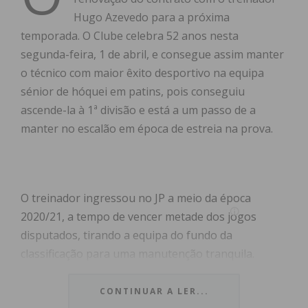
Hugo Azevedo para a próxima
temporada. O Clube celebra 52 anos nesta
segunda-feira, 1 de abril, e consegue assim manter
o técnico com maior êxito desportivo na equipa
sénior de hóquei em patins, pois conseguiu
ascende-la à 1ª divisão e está a um passo de a
manter no escalão em época de estreia na prova.
O treinador ingressou no JP a meio da época
2020/21, a tempo de vencer metade dos jogos
disputados, tirando a equipa do fundo da
classificação para uma manutenção tranquila.
Na temporada seguinte (2021/22) colocou a equipa
nos lugares cimeiros da classificação e discutiu a
CONTINUAR A LER...