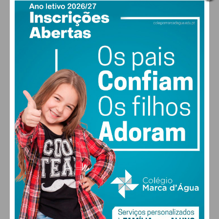
PAÇOS DE FERREIRA
29
°
clear sky
47% humidade
vento: 4m/s O
MAX 29 • MIN 28
29
30
29
27
°
°
°
°
QUI
SEX
SÁB
DOM
ALTERAR