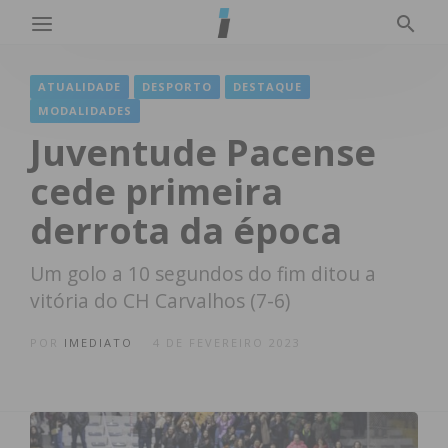
ATUALIDADE
DESPORTO
DESTAQUE
MODALIDADES
Juventude Pacense
cede primeira
derrota da época
Um golo a 10 segundos do fim ditou a
vitória do CH Carvalhos (7-6)
POR
IMEDIATO
4 DE FEVEREIRO 2023