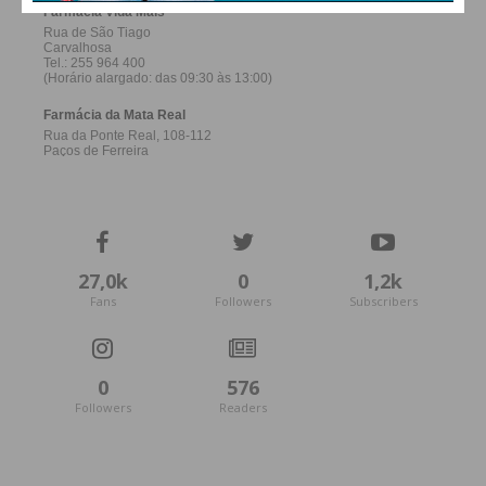
27,0k
0
1,2k
Fans
Followers
Subscribers
0
576
Followers
Readers