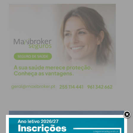
Subscreva a newsletter do
Imediato
Assine nossa newsletter por e-mail e
obtenha de forma regular a informação
atualizada.
PAÇOS DE FERREIRA
°
few clouds