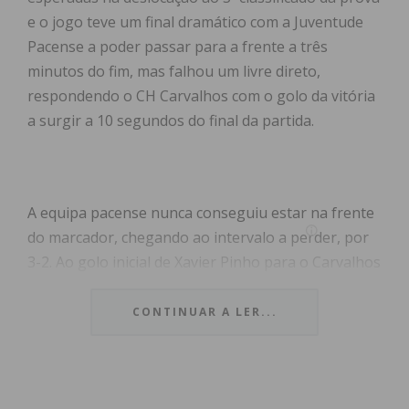
e o jogo teve um final dramático com a Juventude
Pacense a poder passar para a frente a três
minutos do fim, mas falhou um livre direto,
respondendo o CH Carvalhos com o golo da vitória
a surgir a 10 segundos do final da partida.
A equipa pacense nunca conseguiu estar na frente
do marcador, chegando ao intervalo a perder, por
3-2. Ao golo inicial de Xavier Pinho para o Carvalhos
respondeu Dinis Abreu com a igualdade (1-1), mas
Xavier Pinho voltaria a marcar, sendo desta feita
CONTINUAR A LER...
José Cancela a repor a igualdade (2-2). Afonso Lima
marcaria de penalti a 19 segundos do descanso e
estabeleceu o 3-2 do primeiro tempo.