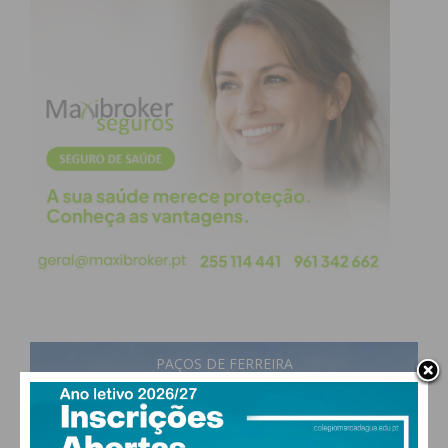
Tiago Babo à cidade, “o autarca exemplar” que foi.
E, nesse sentido, referiu a justiça da homenagem e
agradeceu à Junta de Freguesia de Paços de
Ferreira pela iniciativa.
Subscreva a newsletter do
Imediato
Assine nossa newsletter por e-mail e
obtenha de forma regular a informação
atualizada.
PAÇOS DE FERREIRA
24
°
few clouds
68% humidade
vento: 0m/s SSE