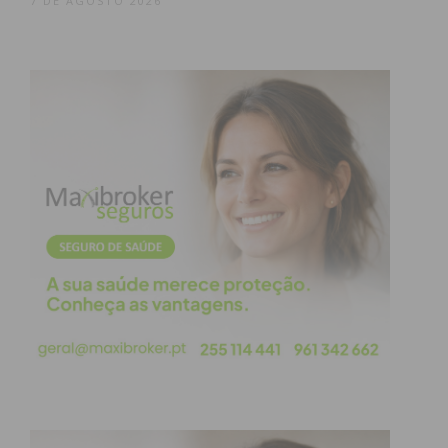
7 DE AGOSTO 2026
Freguesia, enquanto instituições fundamentais da
democracia de proximidade”, concluiu.
Presente na sessão, Cláudia Babo, filha do ex-
autarca, que destacou a “enorme emoção e
orgulho”, com que receberam a homenagem e
destacou a dedicação à freguesia “que adorava e
amava, muitas vezes em prejuízo da vida pessoal”.
Paulo Ferreira, presidente da Câmara Municipal de
Paços de Ferreira referiu a “inspiração” que Tiago
Babo foi para muitos autarcas. “Era um homem
extraordinário, de uma simpatia contagiante e um
homem apaixonado pela cidade de Paços de
Ferreira”.
Segundo o autarca, destacou ainda a dedicação de