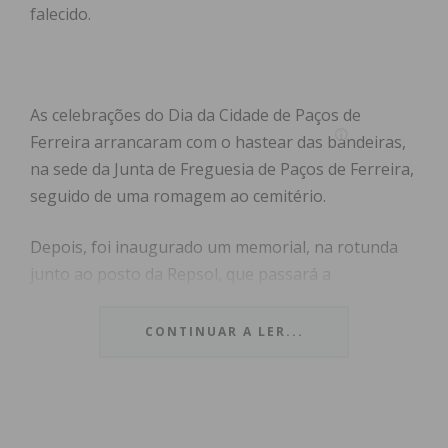
falecido.
As celebrações do Dia da Cidade de Paços de
Ferreira arrancaram com o hastear das bandeiras,
na sede da Junta de Freguesia de Paços de Ferreira,
seguido de uma romagem ao cemitério.
Depois, foi inaugurado um memorial, na rotunda
junto ao posto da Repsol, que passará a
denominar-se Rotunda Tiago de Sousa Babo, em
homenagem ao falecido Presidente da Junta de
CONTINUAR A LER...
Freguesia de Paços de Ferreira.
Na cerimónia, Alice Clara, presidente da Junta de
Freguesia de Paços de Ferreira recordou o ex-