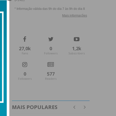
27,0k
0
1,2k
Fans
Followers
Subscribers
0
577
Followers
Readers
MAIS POPULARES