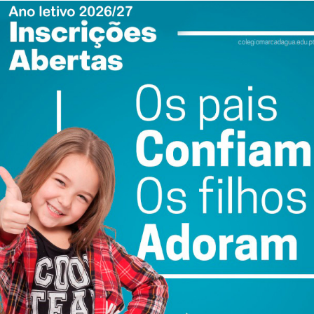
ewsletter do Imediato
ail e obtenha de forma regular a informação
atualizada.
do com os
termos e condições