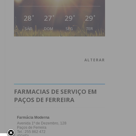
28
27
29
29
°
°
°
°
SÁB
DOM
SEG
TER
ALTERAR
FARMACIAS DE SERVIÇO EM
PAÇOS DE FERREIRA