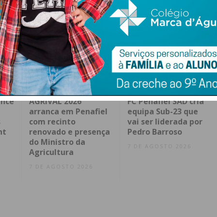
ence
AGRIVAL 2026
FC Penafiel SAD cria
arranca em Penafiel
equipa Sub-23 que
s
com recinto
vai ser liderada por
nt
renovado e presença
Pedro Barroso
do Ministro da
7 DE AGOSTO 2026
Agricultura
7 DE AGOSTO 2026