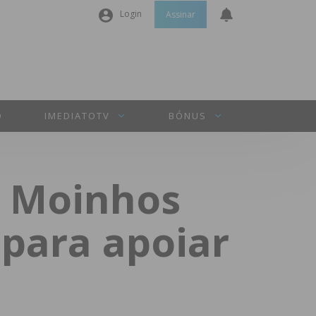
Login
Assinar
Nome de utilizador ou email
*
Senha
*
O
IMEDIATOTV
BÓNUS
Manter sessão
e Moinhos
INICIAR SESSÃO
 para apoiar
Perdeu a sua senha?