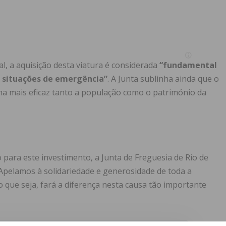
l, a aquisição desta viatura é considerada
“fundamental
m situações de emergência”
. A Junta sublinha ainda que o
a mais eficaz tanto a população como o património da
para este investimento, a Junta de Freguesia de Rio de
Apelamos à solidariedade e generosidade de toda a
 que seja, fará a diferença nesta causa tão importante