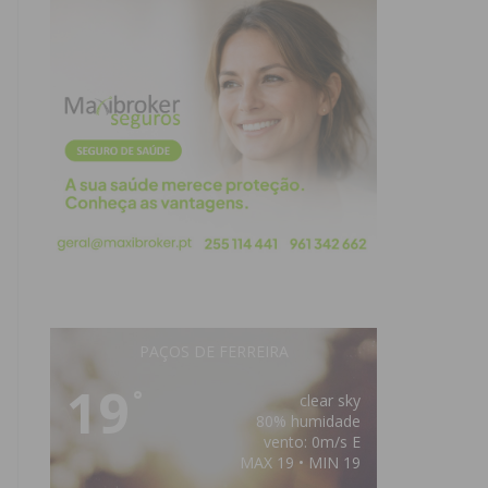
PAÇOS DE FERREIRA
19
°
clear sky
80% humidade
vento: 0m/s E
MAX 19 • MIN 19