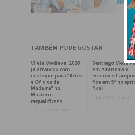
TAMBÉM PODE GOSTAR
Vilela Medieval 2026
Santiago Mesa v
já arrancou com
em Albufeira e
destaque para “Artes
Francisco Campo
e Ofícios da
fica em 5º no spri
Madeira” no
final
Mosteiro
7 DE AGOSTO 2026
requalificado
7 DE AGOSTO 2026