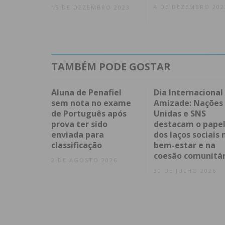
4 DE DEZEMBRO 202
15 DE DEZEMBRO 2023
TAMBÉM PODE GOSTAR
Aluna de Penafiel
Dia Internacional
sem nota no exame
Amizade: Nações
de Português após
Unidas e SNS
prova ter sido
destacam o pape
enviada para
dos laços sociais 
classificação
bem-estar e na
coesão comunitár
2 DE AGOSTO 2026
30 DE JULHO 2026