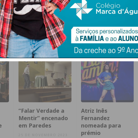
“Falar Verdade a
Atriz Inês
Mentir” encenado
Fernandez
e
em Paredes
nomeada para
prémio
25 DE NOVEMBRO 2023