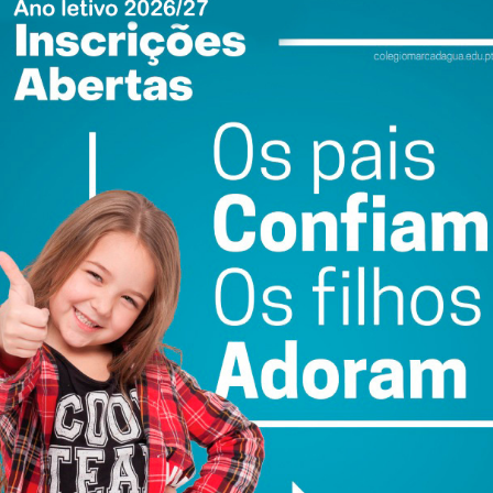
do com os
termos e condições