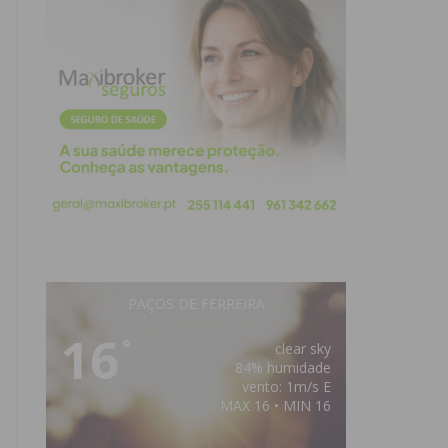
PAÇOS DE FERREIRA
16
°
clear sky
84% humidade
vento: 1m/s E
MAX 16 • MIN 16