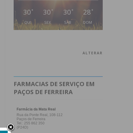
30
30
30
28
°
°
°
°
QUI
SEX
SÁB
DOM
ALTERAR
FARMACIAS DE SERVIÇO EM
PAÇOS DE FERREIRA