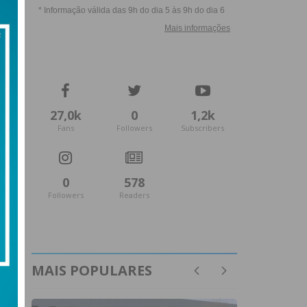
27,0k
0
1,2k
Fans
Followers
Subscribers
0
578
Followers
Readers
MAIS POPULARES