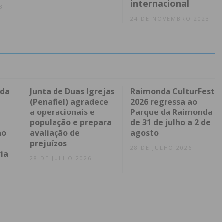
internacional
3
24 DE NOVEMBRO 2023
 da
Junta de Duas Igrejas
Raimonda CulturFest
(Penafiel) agradece
2026 regressa ao
a operacionais e
Parque da Raimonda
l
população e prepara
de 31 de julho a 2 de
no
avaliação de
agosto
prejuízos
28 DE JULHO 2026
ia
28 DE JULHO 2026