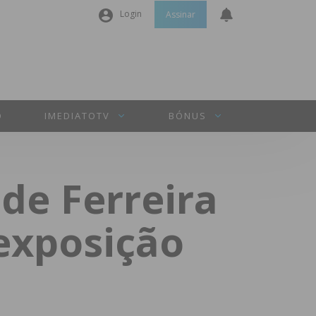
Login
Assinar
Nome de utilizador ou email
*
Senha
*
O
IMEDIATOTV
BÓNUS
Manter sessão
de Ferreira
INICIAR SESSÃO
 exposição
Perdeu a sua senha?