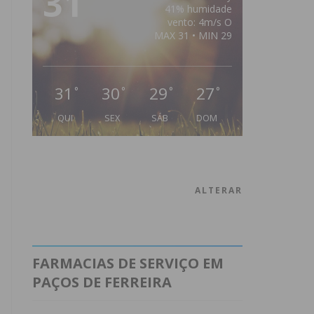
31
41% humidade
vento: 4m/s O
MAX 31 • MIN 29
31
30
29
27
°
°
°
°
QUI
SEX
SÁB
DOM
ALTERAR
FARMACIAS DE SERVIÇO EM
PAÇOS DE FERREIRA