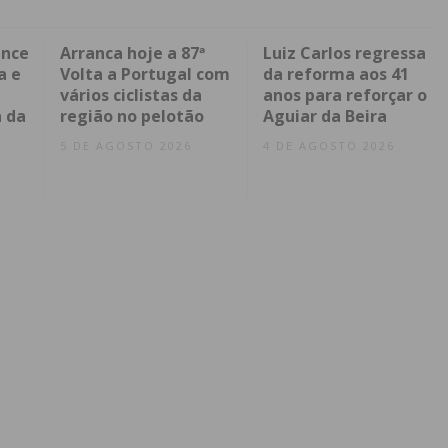
ence
Arranca hoje a 87ª
Luiz Carlos regressa
a e
Volta a Portugal com
da reforma aos 41
vários ciclistas da
anos para reforçar o
 da
região no pelotão
Aguiar da Beira
5 DE AGOSTO 2026
4 DE AGOSTO 2026