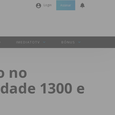
Login
Assinar
Nome de utilizador ou email
*
Senha
*
O
IMEDIATOTV
BÓNUS
Manter sessão
o no
INICIAR SESSÃO
dade 1300 e
Perdeu a sua senha?