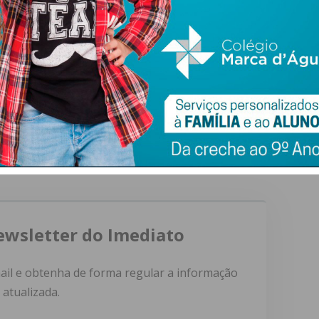
Quanto a objectivos o preparador de Paços Ferreira disse “
e os carros estejam perfeitos e que os nossos pilotos
ssíveis, embora saiba de antemão que não vai ser fácil,
alinhar , por isso é de prever muita luta, mas vamos fazer
el”, conclui Júlio Santos, o principal responsável da
ewsletter do Imediato
ail e obtenha de forma regular a informação
atualizada.