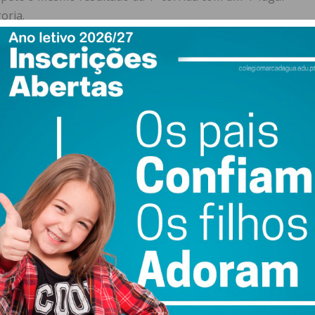
oria.
vic e integrado no Troféu Atómic, ,não faria a sessão de
os cronometrados seria o autor do 31º melhor tempo, isto
a feita ao autódromo de Portimão em 2.25.601 à média de
 categoria de Turismos. Já na 1ª corrida, acabaria por ver
icação geral, 8º entre a categoria de Turismos, e em 5º
a a 2ª corrida, volta a ver de novo a bandeira de xadrez, e
ssificação geral, com a melhor volta feito ao autódromo de
endo o 6º na sua categoria e o 4º entre os participantes
 estar no autódromo do Estoril, para a derradeira
300 e Legend´s, onde segundo Júlio Santos começou por
onda Civic Type R para o Hugo Oliveira, o Citroen AX Sport
6 para o Pedro Pimenta, embora esta participação esteja