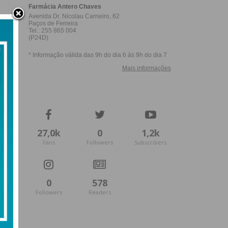
27,0k
0
1,2k
Fans
Followers
Subscribers
0
578
Followers
Readers