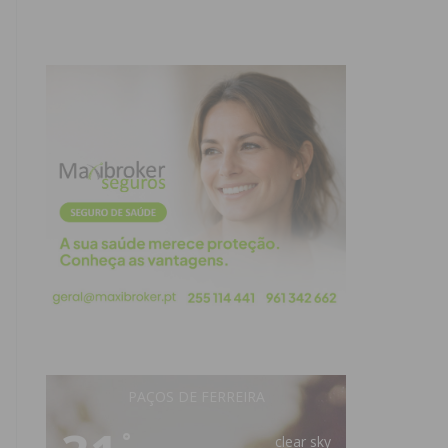
PAÇOS DE FERREIRA
°
clear sky