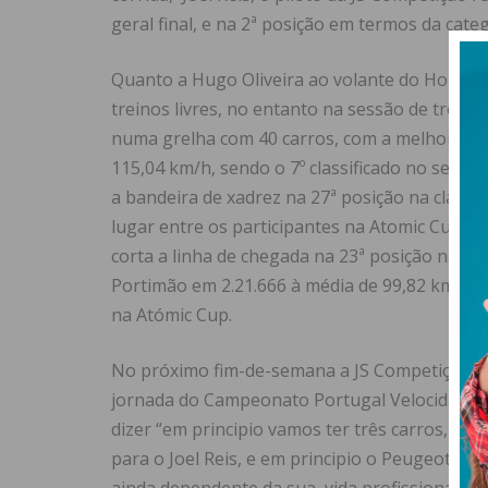
geral final, e na 2ª posição em termos da categ
Quanto a Hugo Oliveira ao volante do Honda Ci
treinos livres, no entanto na sessão de trein
numa grelha com 40 carros, com a melhor volt
115,04 km/h, sendo o 7º classificado no seio da
a bandeira de xadrez na 27ª posição na classif
lugar entre os participantes na Atomic Cup. Par
corta a linha de chegada na 23ª posição na cla
Portimão em 2.21.666 à média de 99,82 km/h, s
na Atómic Cup.
No próximo fim-de-semana a JS Competição vai
jornada do Campeonato Portugal Velocidade 1
dizer “em principio vamos ter três carros, o H
para o Joel Reis, e em principio o Peugeot 10