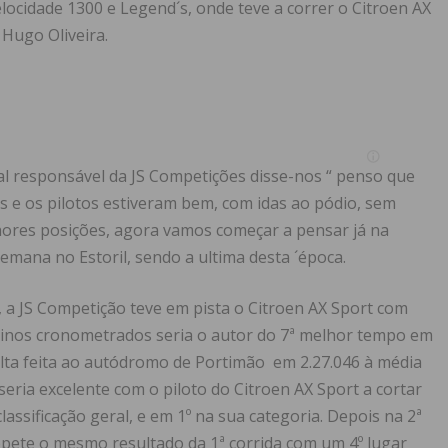
ocidade 1300 e Legend´s, onde teve a correr o Citroen AX
 Hugo Oliveira.
pal responsável da JS Competições disse-nos “ penso que
os e os pilotos estiveram bem, com idas ao pódio, sem
hores posições, agora vamos começar a pensar já na
emana no Estoril, sendo a ultima desta ´época.
a JS Competição teve em pista o Citroen AX Sport com
einos cronometrados seria o autor do 7ª melhor tempo em
olta feita ao autódromo de Portimão em 2.27.046 à média
eria excelente com o piloto do Citroen AX Sport a cortar
assificação geral, e em 1º na sua categoria. Depois na 2ª
 repete o mesmo resultado da 1ª corrida com um 4º lugar