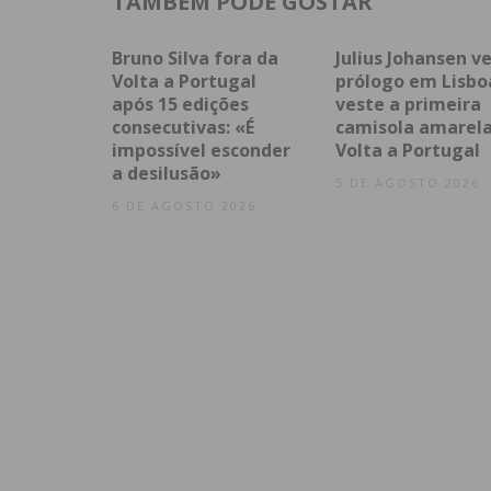
TAMBÉM PODE GOSTAR
Bruno Silva fora da
Julius Johansen v
Volta a Portugal
prólogo em Lisbo
após 15 edições
veste a primeira
consecutivas: «É
camisola amarela
impossível esconder
Volta a Portugal
a desilusão»
5 DE AGOSTO 2026
6 DE AGOSTO 2026