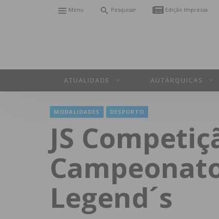
Menu
Pesquisar
Edição Impressa
ATUALIDADE
AUTÁRQUICAS
MODALIDADES
DESPORTO
JS Competiç
Campeonato 
Legend´s