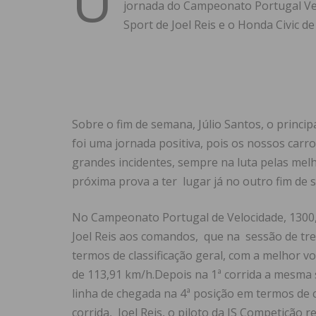
jornada do Campeonato Portugal Vel
Sport de Joel Reis e o Honda Civic de
Sobre o fim de semana, Júlio Santos, o princi
foi uma jornada positiva, pois os nossos carr
grandes incidentes, sempre na luta pelas mel
próxima prova a ter lugar já no outro fim de s
No Campeonato Portugal de Velocidade, 1300, 
Joel Reis aos comandos, que na sessão de tr
termos de classificação geral, com a melhor v
de 113,91 km/h.Depois na 1ª corrida a mesma s
linha de chegada na 4ª posição em termos de cl
corrida, Joel Reis, o piloto da JS Competição