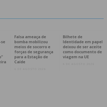
Falsa ameaça de
Bilhete de
-se
bomba mobilizou
Identidade em papel
meios de socorro e
deixou de ser aceite
forças de segurança
como documento de
o”
para a Estação de
viagem na UE
eira
Caíde
6 DE AGOSTO 2026
6 DE AGOSTO 2026