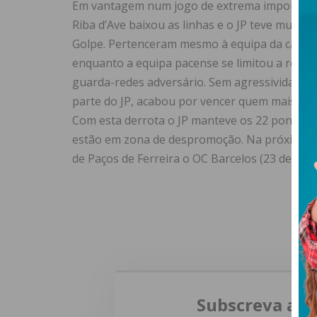
Em vantagem num jogo de extrema importânci
Riba d’Ave baixou as linhas e o JP teve muitas
Golpe. Pertenceram mesmo à equipa da casa a
enquanto a equipa pacense se limitou a remat
guarda-redes adversário. Sem agressividade n
parte do JP, acabou por vencer quem mais fez 
Com esta derrota o JP manteve os 22 pontos na
estão em zona de despromoção. Na próxima jo
de Paços de Ferreira o OC Barcelos (23 de mar
Subscreva a n