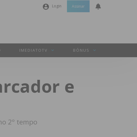
Login
Assinar
Nome de utilizador ou email
*
Senha
*
O
IMEDIATOTV
BÓNUS
Manter sessão
arcador e
INICIAR SESSÃO
Perdeu a sua senha?
 no 2º tempo