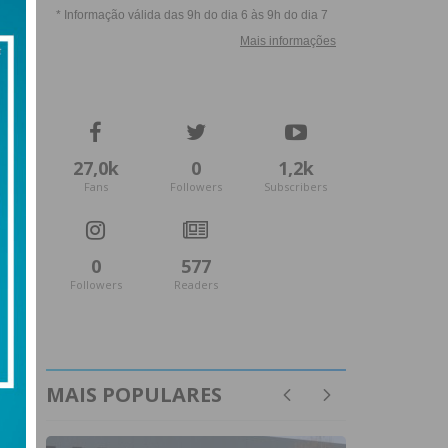
27,0k
0
1,2k
Fans
Followers
Subscribers
0
577
Followers
Readers
MAIS POPULARES