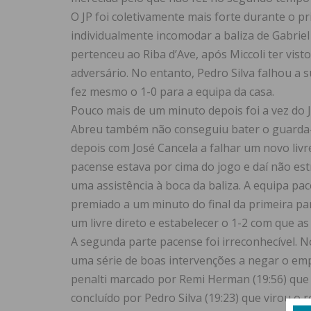
O JP foi coletivamente mais forte durante o 
individualmente incomodar a baliza de Gabriel
pertenceu ao Riba d’Ave, após Miccoli ter vist
adversário. No entanto, Pedro Silva falhou a
fez mesmo o 1-0 para a equipa da casa.
Pouco mais de um minuto depois foi a vez do J
Abreu também não conseguiu bater o guarda-r
depois com José Cancela a falhar um novo livre
pacense estava por cima do jogo e daí não estr
uma assistência à boca da baliza. A equipa pa
premiado a um minuto do final da primeira pa
um livre direto e estabelecer o 1-2 com que as
A segunda parte pacense foi irreconhecível. 
uma série de boas intervenções a negar o em
penalti marcado por Remi Herman (19:56) que 
concluído por Pedro Silva (19:23) que virou o r