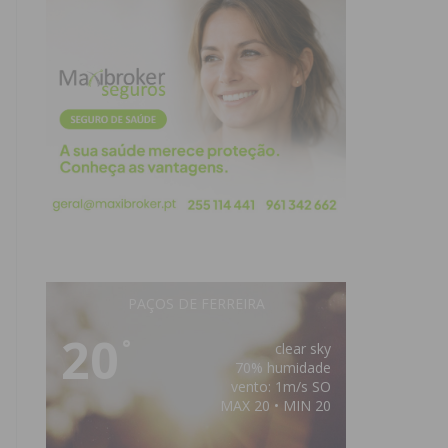
PAÇOS DE FERREIRA
20
°
clear sky
70% humidade
vento: 1m/s SO
MAX 20 • MIN 20