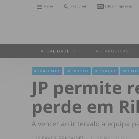
Menu
Pesquisar
Edição Impressa
ATUALIDADE
AUTÁRQUICAS
ATUALIDADE
DESPORTO
DESTAQUE
MODALI
JP permite r
perde em Rib
A vencer ao intervalo a equipa 
POR
PAULO GONÇALVES
10 DE MARÇO 2024