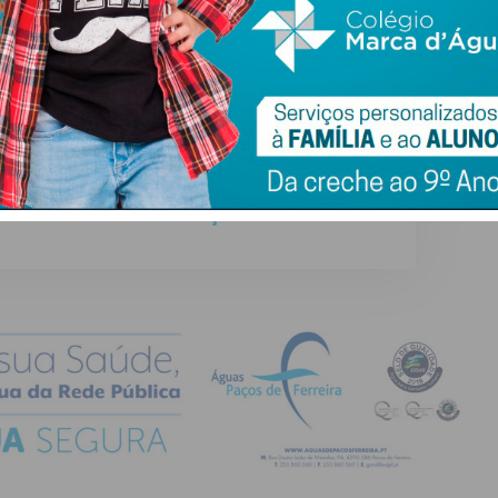
ail e obtenha de forma regular a informação
atualizada.
do com os
termos e condições