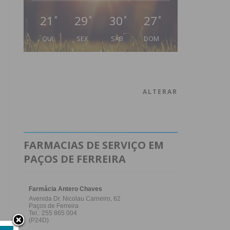
21
29
30
27
°
°
°
°
QUI
SEX
SÁB
DOM
ALTERAR
FARMACIAS DE SERVIÇO EM
PAÇOS DE FERREIRA