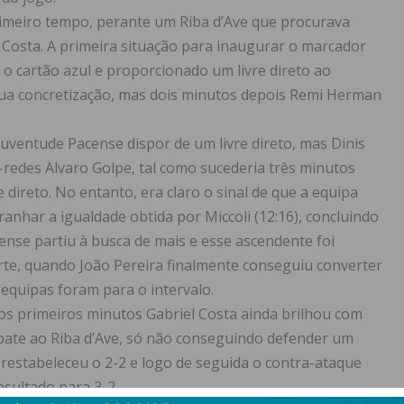
primeiro tempo, perante um Riba d’Ave que procurava
 Costa. A primeira situação para inaugurar o marcador
o o cartão azul e proporcionado um livre direto ao
 sua concretização, mas dois minutos depois Remi Herman
uventude Pacense dispor de um livre direto, mas Dinis
edes Alvaro Golpe, tal como sucederia três minutos
 direto. No entanto, era claro o sinal de que a equipa
anhar a igualdade obtida por Miccoli (12:16), concluindo
cense partiu à busca de mais e esse ascendente foi
rte, quando João Pereira finalmente conseguiu converter
 equipas foram para o intervalo.
Nos primeiros minutos Gabriel Costa ainda brilhou com
pate ao Riba d’Ave, só não conseguindo defender um
restabeleceu o 2-2 e logo de seguida o contra-ataque
esultado para 3-2.