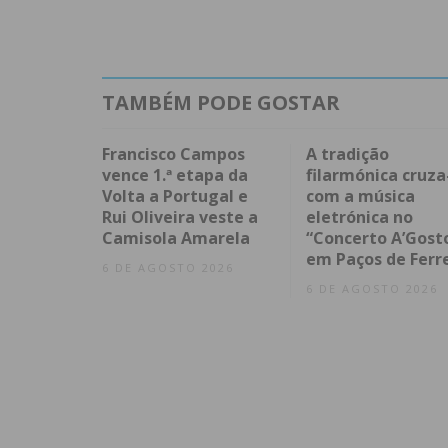
TAMBÉM PODE GOSTAR
Francisco Campos
A tradição
vence 1.ª etapa da
filarmónica cruza
Volta a Portugal e
com a música
Rui Oliveira veste a
eletrónica no
Camisola Amarela
“Concerto A’Gost
em Paços de Ferr
6 DE AGOSTO 2026
6 DE AGOSTO 2026