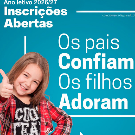
a para a sua permanência no Campeonato Placard, o
 dificuldades em atingir novamente a baliza de Alvaro
s melhores oportunidades para ampliar o marcador,
es de longa distância, que pouco perigo causaram ao
o jogo e com tão pouco esclarecimento ofensivo por
por isso.
 classificação (8º lugar), quatro acima das equipas que
rnada o Juventude Pacense recebe no Pavilhão Municipal
ço).
ewsletter do Imediato