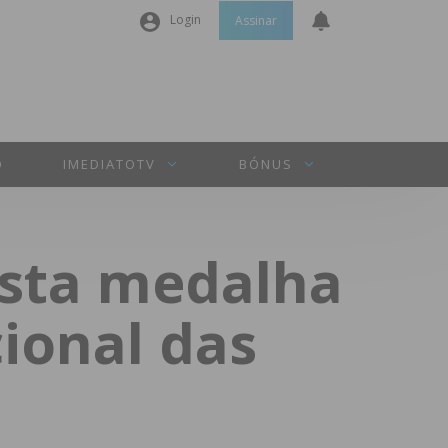
Login
Assinar
Nome de utilizador ou email
*
Senha
*
O
IMEDIATOTV
BÓNUS
Manter sessão
ista medalha
INICIAR SESSÃO
ional das
Perdeu a sua senha?