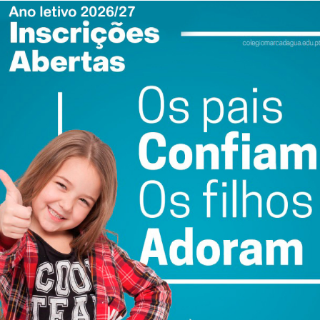
am e valorizaram o nosso sector, provando que a nossa
ofissional de excelência. Foram muitos dias de preparação,
r estes brilhantes resultados. Contribuíram para este
NFIM de Amarante, Formadores e formandos que foram a
diretor Núcleo CENFIM de Amarante.
ra a economia local e com dimensão nacional, cabe ao
 de profissionais qualificados, apostando em iniciativas
de contacto com novas tecnologias.
es, os participantes são atletas de alta competição nas
ição é dirigida a formandos entre os 17 e os 25 anos, que
ificação na área da educação e formação profissional”,
ra o Campeonato Nacional das Profissões, os