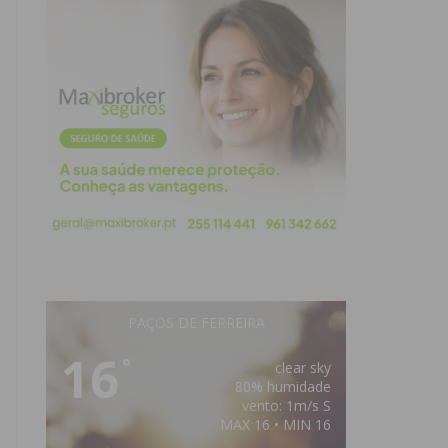
PAÇOS DE FERREIRA
16
°
clear sky
80% humidade
vento: 1m/s S
MAX 16 • MIN 16