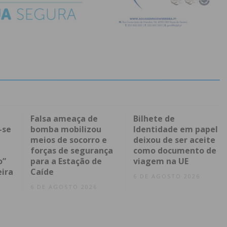
Falsa ameaça de
Bilhete de
-se
bomba mobilizou
Identidade em papel
meios de socorro e
deixou de ser aceite
forças de segurança
como documento de
o”
para a Estação de
viagem na UE
eira
Caíde
6 DE AGOSTO 2026
6 DE AGOSTO 2026