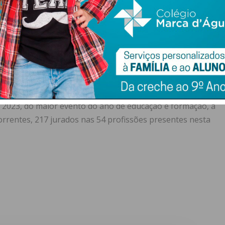
 pré-seleção e provas regionais.
derão vir a representar Portugal na 8.ª edição do
orrerá em setembro de 2023 em Gdánsk, na Polónia e na
sões, que terá lugar em Lyon, França, em setembro de
se a cada dois anos e, nesta edição, a cidade de Portimão
de 2023, do maior evento do ano de educação e formação, a
correntes, 217 jurados nas 54 profissões presentes nesta