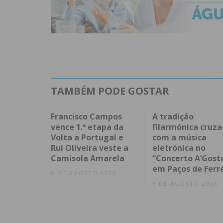
TAMBÉM PODE GOSTAR
Francisco Campos
A tradição
vence 1.ª etapa da
filarmónica cruza
Volta a Portugal e
com a música
Rui Oliveira veste a
eletrónica no
Camisola Amarela
“Concerto A’Gost
em Paços de Ferr
6 DE AGOSTO 2026
6 DE AGOSTO 2026