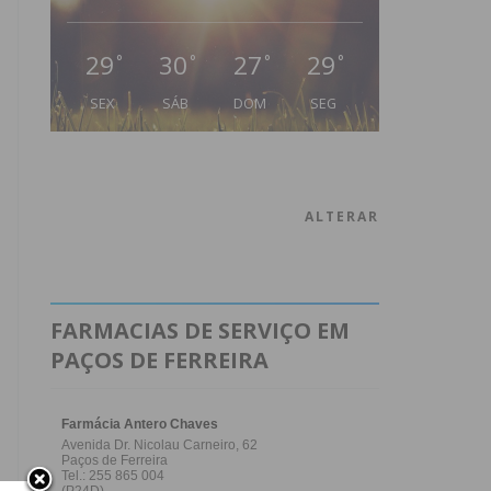
29
30
27
29
°
°
°
°
SEX
SÁB
DOM
SEG
ALTERAR
FARMACIAS DE SERVIÇO EM
PAÇOS DE FERREIRA