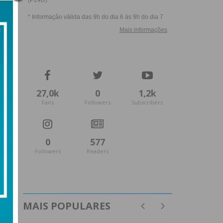
27,0k
0
1,2k
Fans
Followers
Subscribers
0
577
Followers
Readers
MAIS POPULARES