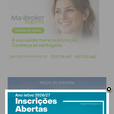
PAÇOS DE FERREIRA
23
°
few clouds
64% humidade
vento: 0m/s SSE
MAX 23 • MIN 23