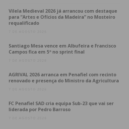
freguesia de Aveleda, no concelho de Lousada.
Vilela Medieval 2026 já arrancou com destaque
para “Artes e Ofícios da Madeira” no Mosteiro
requalificado
7 DE AGOSTO 2026
Santiago Mesa vence em Albufeira e Francisco
Campos fica em 5º no sprint final
7 DE AGOSTO 2026
AGRIVAL 2026 arranca em Penafiel com recinto
renovado e presença do Ministro da Agricultura
7 DE AGOSTO 2026
FC Penafiel SAD cria equipa Sub-23 que vai ser
liderada por Pedro Barroso
7 DE AGOSTO 2026
Subscreva a newsletter do