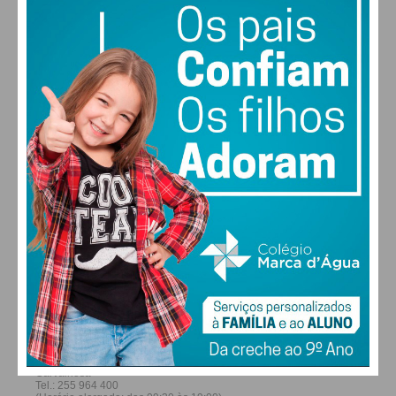
28
27
28
30
°
°
°
°
SÁB
DOM
SEG
TER
ALTERAR
FARMACIAS DE SERVIÇO EM PAÇOS DE
FERREIRA