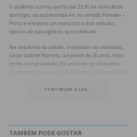
O acidente ocorreu perto das 22:30 da noite deste
domingo, na autoestrada A4, no sentido Paredes –
Porto e envolveu um motociclo e dois veículos
ligeiros de passageiros, que colidiram.
Na sequência da colisão, o condutor do motociclo,
César Gabriel Martins, um jovem de 20 anos, ficou
ferido com gravidade. Foi assistido no local pelos
Bombeiros Voluntários de Paredes e pela equipa da
viatura médica de emergência e reanimação, mas
não resistiu à gravidade dos ferimentos.
CONTINUAR A LER...
Do acidente resultou ainda um ferido ligeiro que foi
transportado para o hospital Padre Américo, em
Penafiel.
TAMBÉM PODE GOSTAR
César Gabriel Martins tinha 20 anos e residia na