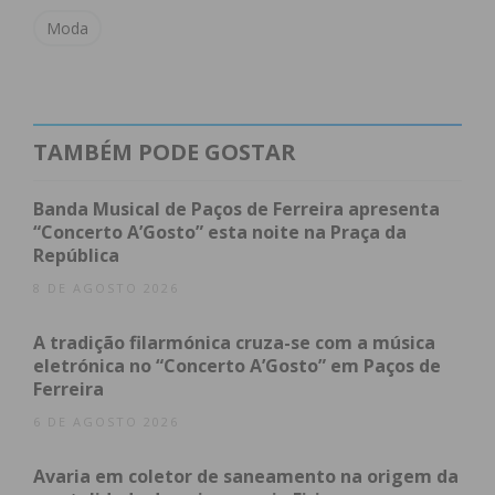
A autarquia de Paços de Ferreira congratulou a
Moda
jovem nas redes sociais, sublinhando que “pelos
palcos do mundo que tem percorrido, leva sempre
consigo o nome e o amor ao concelho e à cidade
que a viu nascer e onde vive”.
TAMBÉM PODE GOSTAR
Banda Musical de Paços de Ferreira apresenta
VIEW AS LIST
SLIDESHOW
“Concerto A’Gosto” esta noite na Praça da
República
8 DE AGOSTO 2026
A tradição filarmónica cruza-se com a música
eletrónica no “Concerto A’Gosto” em Paços de
Ferreira
6 DE AGOSTO 2026
Subscreva a newsletter do
Avaria em coletor de saneamento na origem da