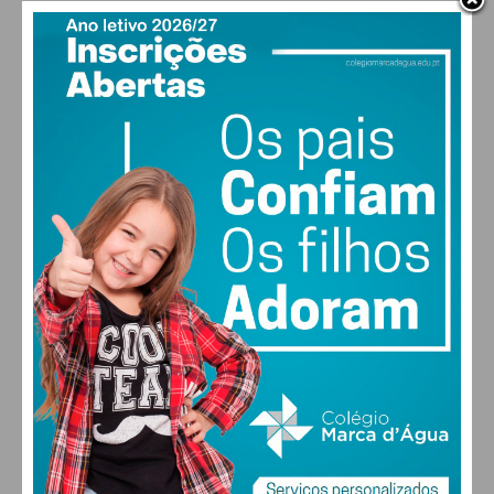
PAÇOS DE FERREIRA
18
°
few clouds
91% humidade
vento: 1m/s SSO
MAX 18 • MIN 18
26
28
30
31
°
°
°
°
DOM
SEG
TER
QUA
ALTERAR