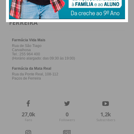
FARMACIAS DE SERVIÇO EM PAÇOS DE
FERREIRA
27,0k
0
1,2k
Fans
Followers
Subscribers