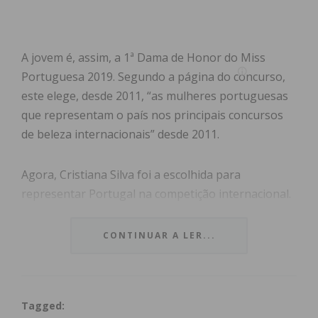
A jovem é, assim, a 1ª Dama de Honor do Miss
Portuguesa 2019. Segundo a página do concurso,
este elege, desde 2011, “as mulheres portuguesas
que representam o país nos principais concursos
de beleza internacionais” desde 2011.
Agora, Cristiana Silva foi a escolhida para
representar Portugal na competição internacional.
A jovem estuda solicitadoria, “é extrovertida,
sorridente e adora conhecer novas culturas,
CONTINUAR A LER...
costumes e tradições”, bem como “praticar
desporto e estar com a família e amigos”,
descreveu a organização na sua página.
Tagged: