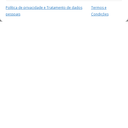
Política de privacidade e Tratamento de dados
Termos e
pessoais
Condições
MAIS PARA SI
FACEBOOK
TWITTER
YOUTUBE
INSTAGRAM
READERS
SERVIÇOS
SOBRE NÓS