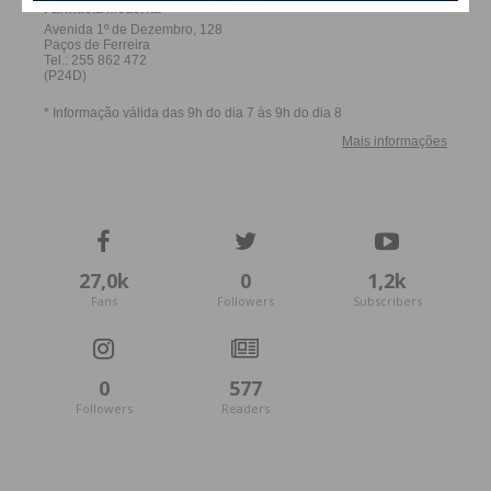
27,0k
0
1,2k
Fans
Followers
Subscribers
0
577
Followers
Readers