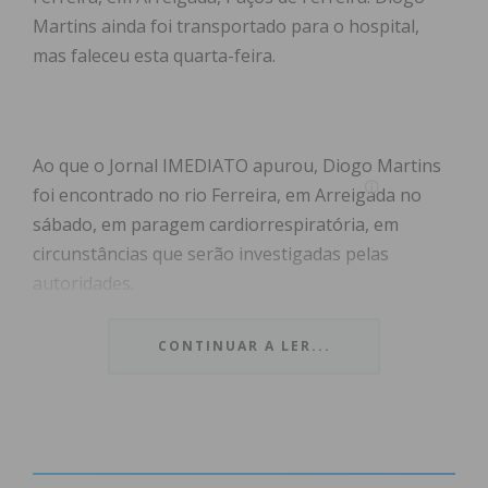
Martins ainda foi transportado para o hospital,
mas faleceu esta quarta-feira.
Ao que o Jornal IMEDIATO apurou, Diogo Martins
foi encontrado no rio Ferreira, em Arreigada no
sábado, em paragem cardiorrespiratória, em
circunstâncias que serão investigadas pelas
autoridades.
O jovem foi assistido no local pela Cruz Vermelha
CONTINUAR A LER...
de Frazão e levado para o Hospital Padre Américo,
em Penafiel, mas acabou por não resistir e morreu
esta quarta-feira.
O funeral de Diogo Martins realiza-se esta sexta-