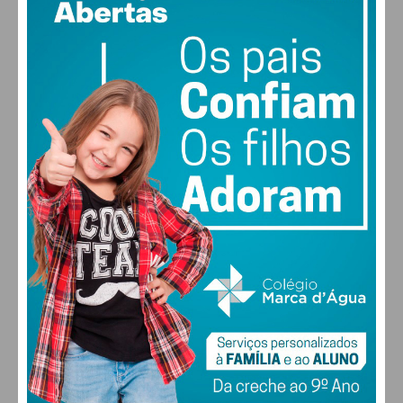
23
59% humidade
vento: 1m/s O
MAX 23 • MIN 23
30
28
28
29
°
°
°
°
SEX
SÁB
DOM
SEG
ALTERAR
FARMACIAS DE SERVIÇO EM PAÇOS DE
FERREIRA