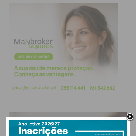
PAÇOS DE FERREIRA
°
clear sky