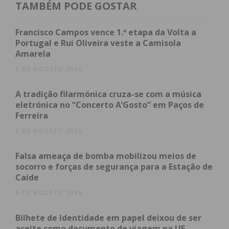
TAMBÉM PODE GOSTAR
feira, em Vilela, Paredes.
Francisco Campos vence 1.ª etapa da Volta a
Portugal e Rui Oliveira veste a Camisola
Amarela
Subscreva a newsletter do
6 DE AGOSTO 2026
Imediato
A tradição filarmónica cruza-se com a música
Assine nossa newsletter por e-mail e
eletrónica no “Concerto A’Gosto” em Paços de
Ferreira
obtenha de forma regular a informação
atualizada.
6 DE AGOSTO 2026
Falsa ameaça de bomba mobilizou meios de
socorro e forças de segurança para a Estação de
Caíde
6 DE AGOSTO 2026
Eu li e concordo com os
termos e
condições
Bilhete de Identidade em papel deixou de ser
aceite como documento de viagem na UE