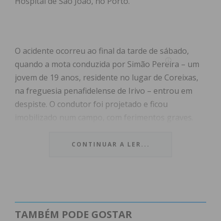
Hospital de São João, no Porto.
O acidente ocorreu ao final da tarde de sábado,
quando a mota conduzida por Simão Pereira – um
jovem de 19 anos, residente no lugar de Coreixas,
na freguesia penafidelense de Irivo – entrou em
despiste. O condutor foi projetado e ficou
imobilizado num campo, com ferimentos graves.
Simão Pereira foi vítima de várias paragens
CONTINUAR A LER...
cardiorrespiratórias, que foram revertidas graças
aos esforços dos Bombeiros Voluntários de Paço
de Sousa e pela equipa da viatura médica de
emergência e reanimação do Vale do Sousa.
TAMBÉM PODE GOSTAR