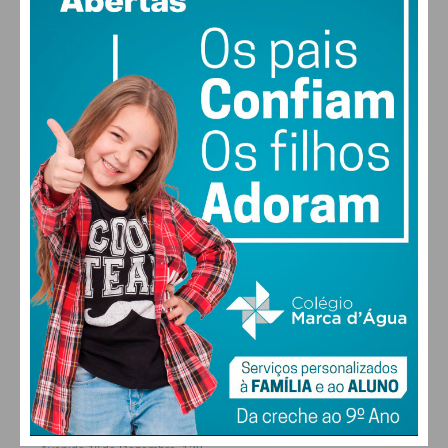
vento: 1m/s SO
MAX 19 • MIN 19
30
28
28
29
°
°
°
°
SEX
SÁB
DOM
SEG
ALTERAR
FARMACIAS DE SERVIÇO EM PAÇOS DE
FERREIRA