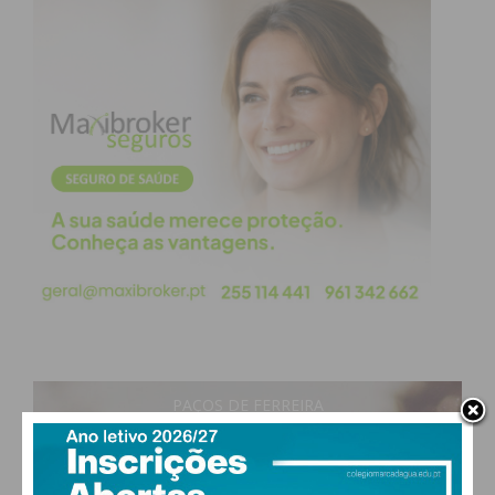
PAÇOS DE FERREIRA
19
°
clear sky
64% humidade