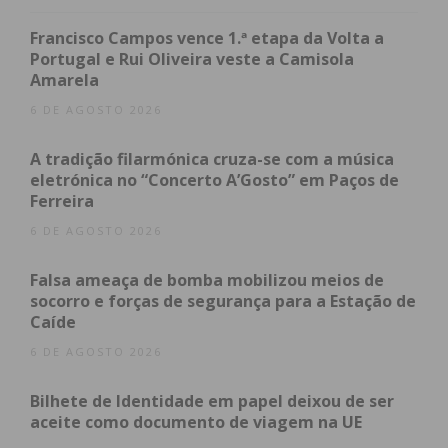
Foi depois transportado para o Hospital de São
João, no Porto, onde acabou por falecer esta terça-
Francisco Campos vence 1.ª etapa da Volta a
feira.
Portugal e Rui Oliveira veste a Camisola
Amarela
6 DE AGOSTO 2026
Subscreva a newsletter do
A tradição filarmónica cruza-se com a música
Imediato
eletrónica no “Concerto A’Gosto” em Paços de
Ferreira
Assine nossa newsletter por e-mail e
6 DE AGOSTO 2026
obtenha de forma regular a informação
Falsa ameaça de bomba mobilizou meios de
atualizada.
socorro e forças de segurança para a Estação de
Caíde
6 DE AGOSTO 2026
Bilhete de Identidade em papel deixou de ser
Eu li e concordo com os
termos e
aceite como documento de viagem na UE
condições