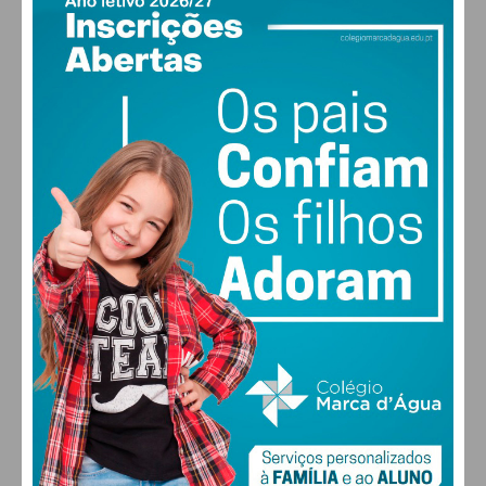
PAÇOS DE FERREIRA
21
°
clear sky
71% humidade
vento: 1m/s O
MAX 21 • MIN 21
22
28
27
29
°
°
°
°
SEX
SÁB
DOM
SEG
ALTERAR