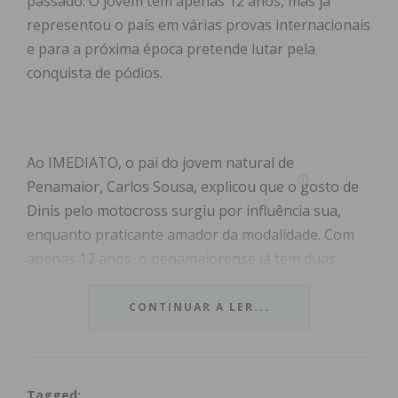
passado. O jovem tem apenas 12 anos, mas já
representou o país em várias provas internacionais
e para a próxima época pretende lutar pela
conquista de pódios.
Ao IMEDIATO, o pai do jovem natural de
Penamaior, Carlos Sousa, explicou que o gosto de
Dinis pelo motocross surgiu por influência sua,
enquanto praticante amador da modalidade. Com
apenas 12 anos, o penamaiorense já tem duas
motas, uma para treinos e outra apenas para
competição, e no Campeonato Nacional de
CONTINUAR A LER...
Motocross 85cc conseguiu o quarto lugar, um
resultado acima das expectativas traçadas no início
da época.
Tagged: