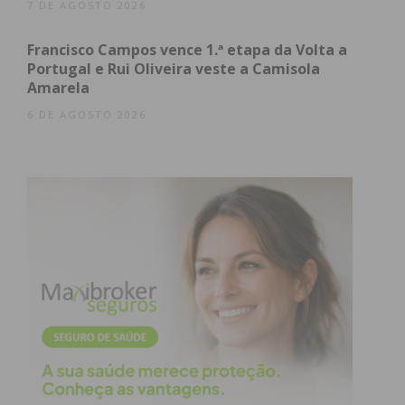
7 DE AGOSTO 2026
Imediato
Francisco Campos vence 1.ª etapa da Volta a
Portugal e Rui Oliveira veste a Camisola
Assine nossa newsletter por e-mail e
Amarela
obtenha de forma regular a informação
6 DE AGOSTO 2026
atualizada.
Eu li e concordo com os
termos e
condições