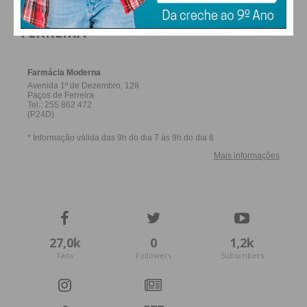
FARMACIAS DE SERVIÇO EM PAÇOS DE
FERREIRA
27,0k
0
1,2k
Fans
Followers
Subscribers