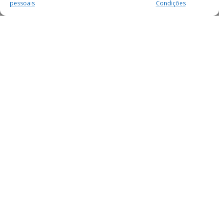
pessoais
Condições
MAIS PARA SI
FACEBOOK
TWITTER
YOUTUBE
INSTAGRAM
READERS
SERVIÇOS
SOBRE NÓS