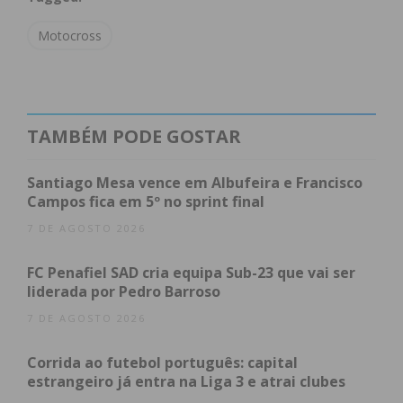
O jovem
Dinis
treina praticamente todos os dias,
Motocross
seja através de treino físico ou a conduzir, sendo
acompanhado pelo pai e pela equipa «Live To
Ride».
TAMBÉM PODE GOSTAR
A sua capacidade ao guiador já rendeu
convocatórias para representar a seleção no
Santiago Mesa vence em Albufeira e Francisco
Europeu, que aconteceu na Guarda, e para o Coupe
Campos fica em 5º no sprint final
de L’Avenir, na Bélgica. “Este resultado superou as
7 DE AGOSTO 2026
expectativas, porque queríamos um Top 5 e a
época foi excelente”, relatou Carlos Sousa ao
FC Penafiel SAD cria equipa Sub-23 que vai ser
IMEDIATO
. Para a próxima época, o objetivo passa
liderada por Pedro Barroso
pela conquista de pódios.
7 DE AGOSTO 2026
Corrida ao futebol português: capital
estrangeiro já entra na Liga 3 e atrai clubes
Subscreva a newsletter do