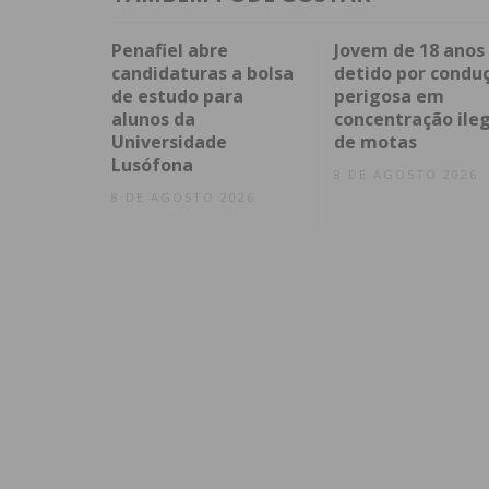
Penafiel abre
Jovem de 18 anos
candidaturas a bolsa
detido por condu
de estudo para
perigosa em
alunos da
concentração ileg
Universidade
de motas
Lusófona
8 DE AGOSTO 2026
8 DE AGOSTO 2026