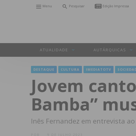
Menu
Pesquisar
Edição Impressa
ATUALIDADE
AUTÁRQUICAS
DESTAQUE
CULTURA
IMEDIATOTV
SOCIEDA
Jovem canto
Bamba” mus
Inês Fernandez em entrevista a
POR
9 DE JULHO 2023