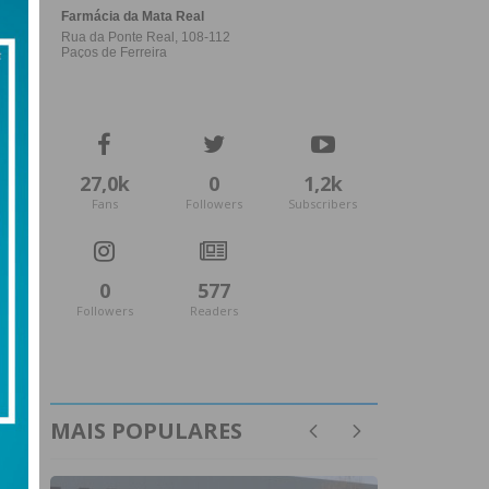
27,0k
0
1,2k
Fans
Followers
Subscribers
0
577
Followers
Readers
MAIS POPULARES