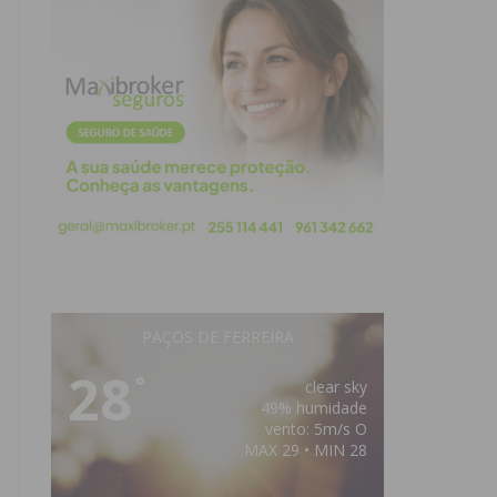
PAÇOS DE FERREIRA
28
°
clear sky
49% humidade
vento: 5m/s O
MAX 29 • MIN 28