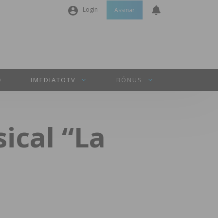
Login
Assinar
Nome de utilizador ou email
*
Senha
*
O
IMEDIATOTV
BÓNUS
Manter sessão
ical “La
INICIAR SESSÃO
s
Perdeu a sua senha?