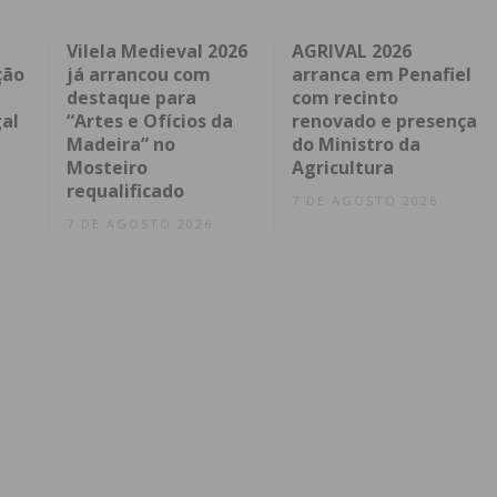
Vilela Medieval 2026
AGRIVAL 2026
ção
já arrancou com
arranca em Penafiel
destaque para
com recinto
al
“Artes e Ofícios da
renovado e presença
Madeira” no
do Ministro da
Mosteiro
Agricultura
requalificado
7 DE AGOSTO 2026
7 DE AGOSTO 2026