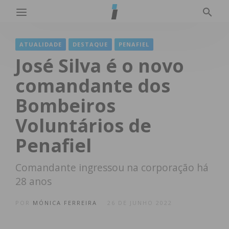
ATUALIDADE
DESTAQUE
PENAFIEL
José Silva é o novo
comandante dos
Bombeiros
Voluntários de
Penafiel
Comandante ingressou na corporação há
28 anos
POR
MÓNICA FERREIRA
26 DE JUNHO 2022