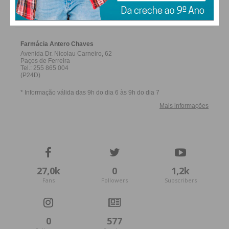
FARMACIAS DE SERVIÇO EM PAÇOS DE
FERREIRA
27,0k
0
1,2k
Fans
Followers
Subscribers
0
577