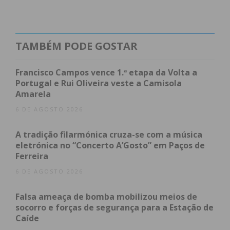
Substituição.
Este domingo, José Silva assumiu o cargo de
TAMBÉM PODE GOSTAR
comandante a prometeu honrar o convite que lhe
foi feito pela direção da Associação a manifestou a
Francisco Campos vence 1.ª etapa da Volta a
sua “total disponibilidade” para a função.
Portugal e Rui Oliveira veste a Camisola
Amarela
6 DE AGOSTO 2026
Subscreva a newsletter do
A tradição filarmónica cruza-se com a música
Imediato
eletrónica no “Concerto A’Gosto” em Paços de
Ferreira
Assine nossa newsletter por e-mail e
6 DE AGOSTO 2026
obtenha de forma regular a informação
Falsa ameaça de bomba mobilizou meios de
atualizada.
socorro e forças de segurança para a Estação de
Caíde