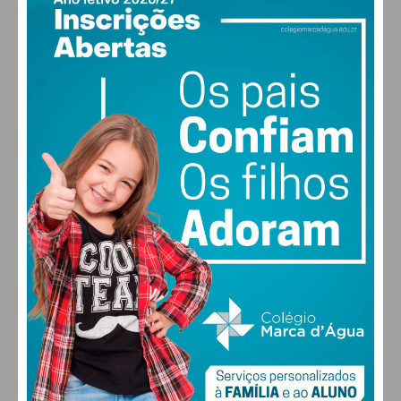
PAÇOS DE FERREIRA
18
°
clear sky
84% humidade
vento: 1m/s ESE
MAX 18 • MIN 18
30
28
27
29
°
°
°
°
SEX
SÁB
DOM
SEG
ALTERAR