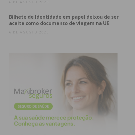
6 DE AGOSTO 2026
Bilhete de Identidade em papel deixou de ser
Eu li e concordo com os
termos e
aceite como documento de viagem na UE
condições
6 DE AGOSTO 2026