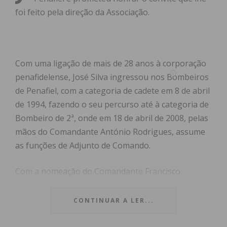
foi feito pela direção da Associação.
Com uma ligação de mais de 28 anos à corporação
penafidelense, José Silva ingressou nos Bombeiros
de Penafiel, com a categoria de cadete em 8 de abril
de 1994, fazendo o seu percurso até à categoria de
Bombeiro de 2ª, onde em 18 de abril de 2008, pelas
mãos do Comandante António Rodrigues, assume
as funções de Adjunto de Comando.
Com a nomeação do Comandante Francisco
Alexandre Alves, em 24 de novembro de 2019
assume as funções de 2º Comandante, até saída do
CONTINUAR A LER...
Comandante em 10 agosto 2021, data em que
assume o cargo de Comandante em Regime de