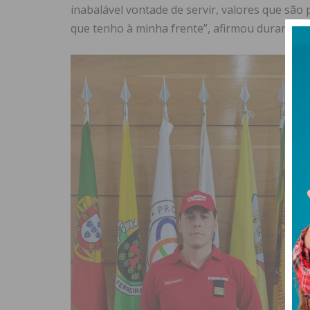
inabalável vontade de servir, valores que sã
que tenho à minha frente”, afirmou durante o