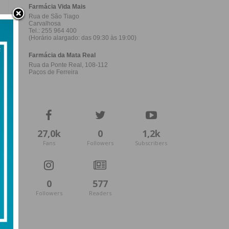
27,0k
0
1,2k
Fans
Followers
Subscribers
0
577
Followers
Readers