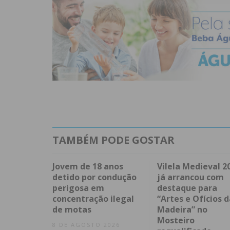
TAMBÉM PODE GOSTAR
Jovem de 18 anos
Vilela Medieval 2
detido por condução
já arrancou com
perigosa em
destaque para
concentração ilegal
“Artes e Ofícios d
de motas
Madeira” no
Mosteiro
8 DE AGOSTO 2026