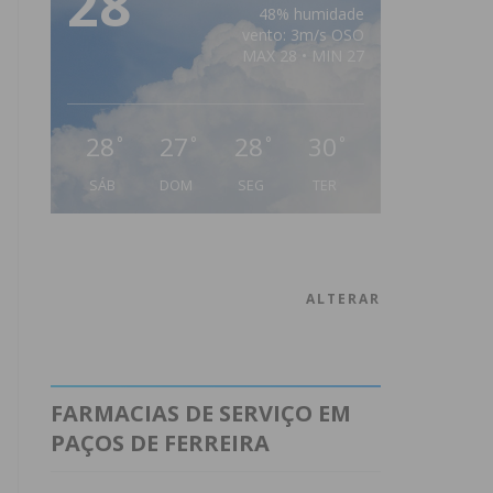
28
48% humidade
vento: 3m/s OSO
MAX 28 • MIN 27
28
27
28
30
°
°
°
°
SÁB
DOM
SEG
TER
ALTERAR
FARMACIAS DE SERVIÇO EM
PAÇOS DE FERREIRA