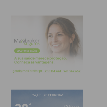
PAÇOS DE FERREIRA
°
few clouds