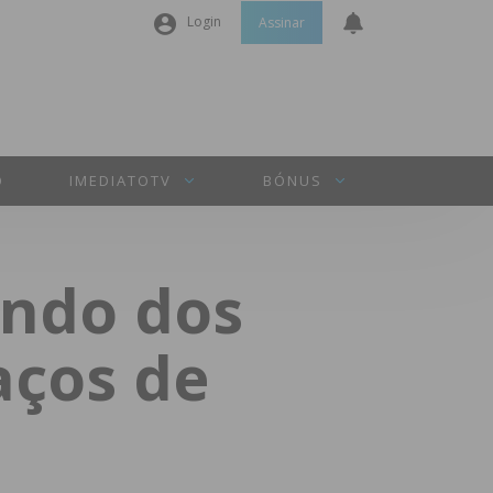
Login
Assinar
Nome de utilizador ou email
*
Senha
*
O
IMEDIATOTV
BÓNUS
Manter sessão
ndo dos
INICIAR SESSÃO
aços de
Perdeu a sua senha?