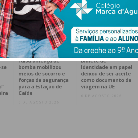
Falsa ameaça de
Bilhete de
-se
bomba mobilizou
Identidade em papel
meios de socorro e
deixou de ser aceite
forças de segurança
como documento de
o”
para a Estação de
viagem na UE
eira
Caíde
6 DE AGOSTO 2026
6 DE AGOSTO 2026