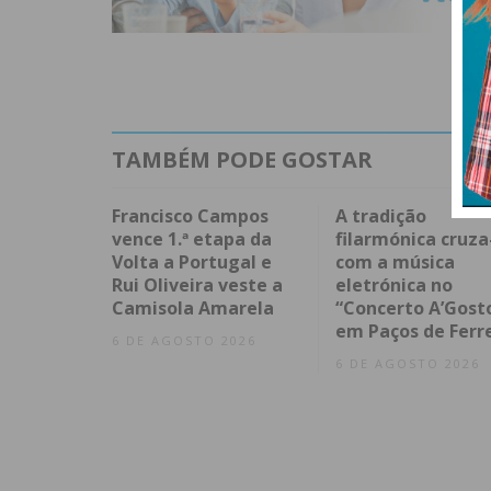
TAMBÉM PODE GOSTAR
Francisco Campos
A tradição
vence 1.ª etapa da
filarmónica cruza
Volta a Portugal e
com a música
Rui Oliveira veste a
eletrónica no
Camisola Amarela
“Concerto A’Gost
em Paços de Ferr
6 DE AGOSTO 2026
6 DE AGOSTO 2026