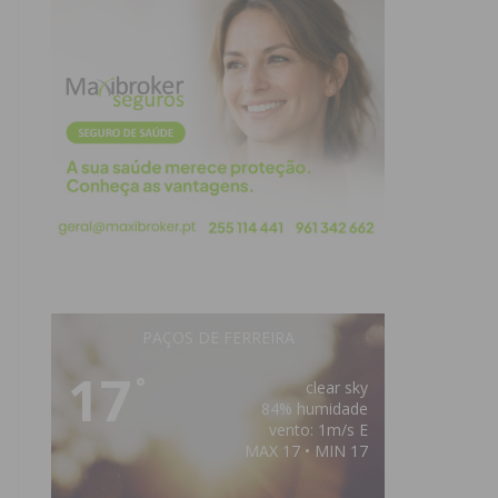
PAÇOS DE FERREIRA
17
°
clear sky
84% humidade
vento: 1m/s E
MAX 17 • MIN 17