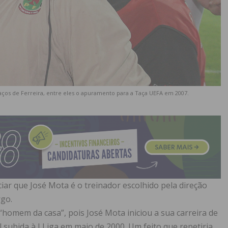
Paços de Ferreira, entre eles o apuramento para a Taça UEFA em 2007.
iar que José Mota é o treinador escolhido pela direção
rgo.
homem da casa”, pois José Mota iniciou a sua carreira de
subida à I Liga em maio de 2000. Um feito que repetiria