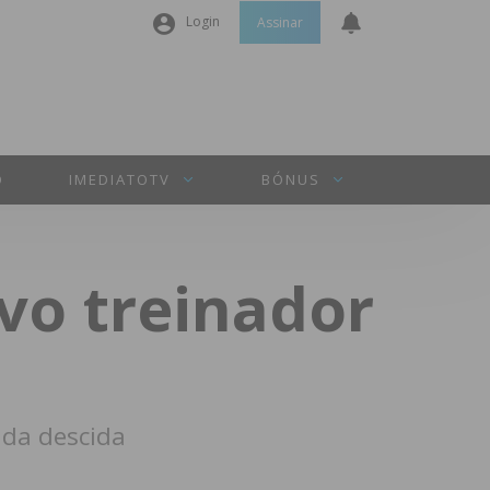
Login
Assinar
Nome de utilizador ou email
*
Senha
*
O
IMEDIATOTV
BÓNUS
Manter sessão
vo treinador
INICIAR SESSÃO
Perdeu a sua senha?
 da descida