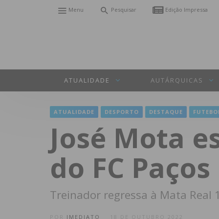
Menu
Pesquisar
Edição Impressa
ATUALIDADE
AUTÁRQUICAS
ATUALIDADE
DESPORTO
DESTAQUE
FUTEBO
José Mota e
do FC Paços 
Treinador regressa à Mata Real 
POR
IMEDIATO
18 DE OUTUBRO 2022