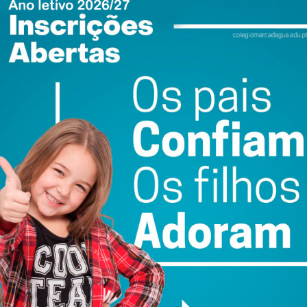
ewsletter do Imediato
ail e obtenha de forma regular a informação
atualizada.
do com os
termos e condições