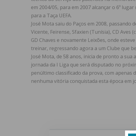
em 2004/05, para em 2007 alcançar o 6º luga
para a Taça UEFA.
José Mota saiu do Paços em 2008, passando dep
Vicente, Feirense, Sfaxien (Tunísia), CD Aves 
GD Chaves e novamente Leixões, onde esteve 
treinar, regressando agora a um Clube que b
José Mota, de 58 anos, inicia de pronto a sua 
jornada da I Liga que será disputado no próxi
penúltimo classificado da prova, com apenas 
nenhuma vitória conquistada esta época em jog