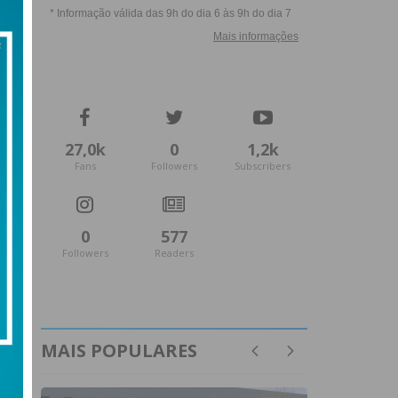
27,0k
0
1,2k
Fans
Followers
Subscribers
0
577
Followers
Readers
MAIS POPULARES