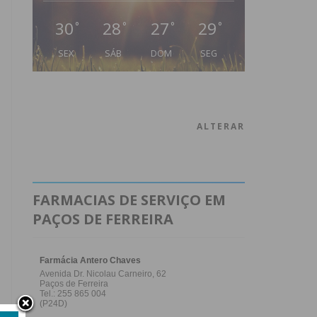
30
28
27
29
°
°
°
°
SEX
SÁB
DOM
SEG
ALTERAR
FARMACIAS DE SERVIÇO EM
PAÇOS DE FERREIRA