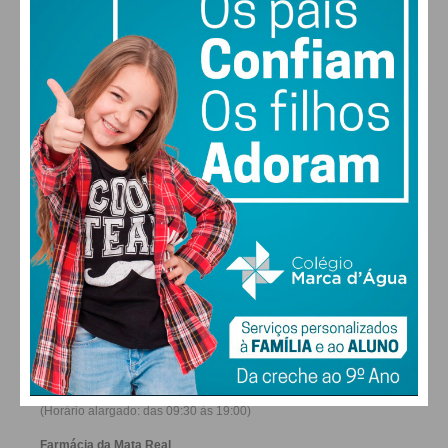
29
26
29
30
°
°
°
°
SÁB
DOM
SEG
TER
ALTERAR
FARMACIAS DE SERVIÇO EM PAÇOS DE
FERREIRA