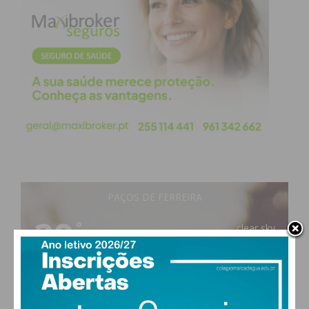
PAÇOS DE FERREIRA
29
°
clear sky
48% humidade
vento: 5m/s OSO
MAX 29 • MIN 29