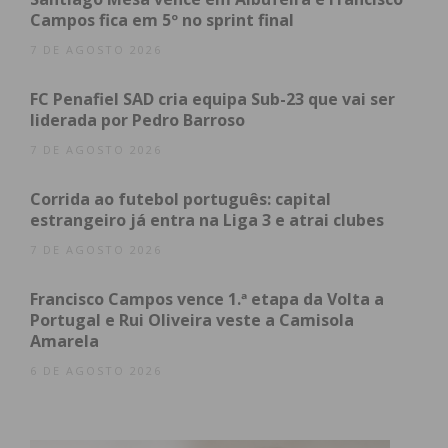
Campos fica em 5º no sprint final
7 DE AGOSTO 2026
Subscreva a newsletter do
FC Penafiel SAD cria equipa Sub-23 que vai ser
Imediato
liderada por Pedro Barroso
7 DE AGOSTO 2026
Assine nossa newsletter por e-mail e
obtenha de forma regular a informação
Corrida ao futebol português: capital
estrangeiro já entra na Liga 3 e atrai clubes
atualizada.
7 DE AGOSTO 2026
Francisco Campos vence 1.ª etapa da Volta a
Portugal e Rui Oliveira veste a Camisola
Amarela
Eu li e concordo com os
termos e
6 DE AGOSTO 2026
condições