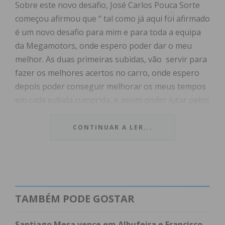
Sobre este novo desafio, José Carlos Pouca Sorte
começou afirmou que “ tal como já aqui foi afirmado
é um novo desafio para mim e para toda a equipa
da Megamotors, onde espero poder dar o meu
melhor. As duas primeiras subidas, vão servir para
fazer os melhores acertos no carro, onde espero
depois poder conseguir melhorar os meus tempos
em cada subida cumprida, e assim poder lutar pelos
lugares da frente, esperando que o Porsche em
termos técnicos esteja perfeito, vamos lá ver como
CONTINUAR A LER...
irá correr tudo “, finalizou o piloto Megamotors.
José Carlos Pouca Sorte, e o Porsche GT 3 vão fazer
as verificações técnicas e documentais na sexta-
feira à tarde, tendo no sábado duas subidas de
TAMBÉM PODE GOSTAR
treinos e uma subida de prova. No domingo haverá
lugar a duas subidas de treinos e de prova.
Santiago Mesa vence em Albufeira e Francisco