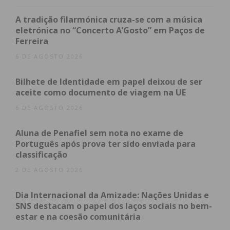
cuidadores informais e à melhoria das condições de
cuidado na nossa comunidade”, referiu, a
A tradição filarmónica cruza-se com a música
eletrónica no “Concerto A’Gosto” em Paços de
propósito, Paulo Martins, da EPMED, entidade
Ferreira
organizadora do evento.
6 DE AGOSTO 2026
Bilhete de Identidade em papel deixou de ser
aceite como documento de viagem na UE
6 DE AGOSTO 2026
Aluna de Penafiel sem nota no exame de
Português após prova ter sido enviada para
classificação
2 DE AGOSTO 2026
Dia Internacional da Amizade: Nações Unidas e
SNS destacam o papel dos laços sociais no bem-
estar e na coesão comunitária