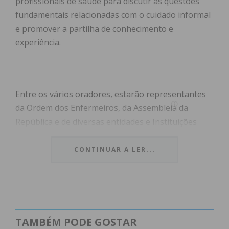
profissionais de saúde para discutir as questões
fundamentais relacionadas com o cuidado informal
e promover a partilha de conhecimento e
experiência.
Entre os vários oradores, estarão representantes
da Ordem dos Enfermeiros, da Assembleia da
República e de diversas entidades e Instituições
Particulares de Solidariedade Social (IPSS) do
concelho da Trofa. Do programa fazem parte
CONTINUAR A LER...
várias palestras, ministradas por médicos,
enfermeiros e outros profissionais de saúde, que
partilharão informações valiosas e essenciais para
a melhoria do cuidado informal. “Isto demonstra o
compromisso e apoio unânime à causa dos
TAMBÉM PODE GOSTAR