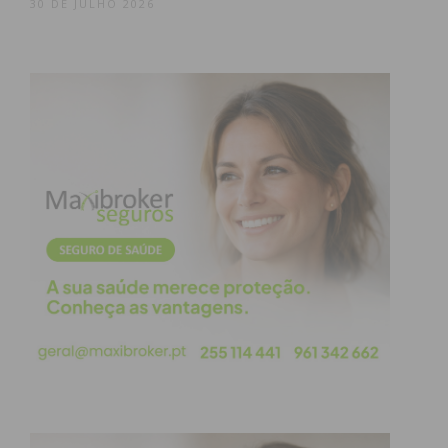
30 DE JULHO 2026
Subscreva a newsletter do
Imediato
Assine nossa newsletter por e-mail e
obtenha de forma regular a informação
atualizada.
Eu li e concordo com os
termos e
condições