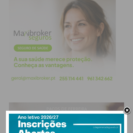
PAÇOS DE FERREIRA
29
°
clear sky
47% humidade