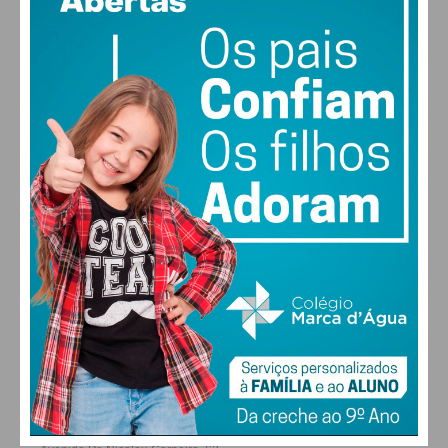
vento: 4m/s O
MAX 29 • MIN 28
29
30
29
27
°
°
°
°
QUI
SEX
SÁB
DOM
ALTERAR
FARMACIAS DE SERVIÇO EM PAÇOS DE
FERREIRA