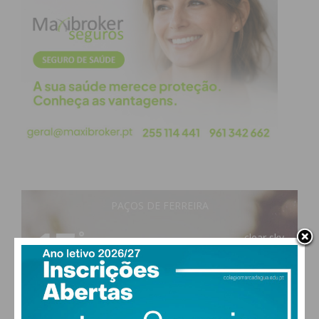
PAÇOS DE FERREIRA
17
°
clear sky
84% humidade
vento: 1m/s ENE
MAX 17 • MIN 17