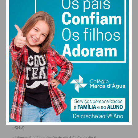
30
30
30
28
°
°
°
°
QUI
SEX
SÁB
DOM
ALTERAR
FARMACIAS DE SERVIÇO EM PAÇOS DE
FERREIRA