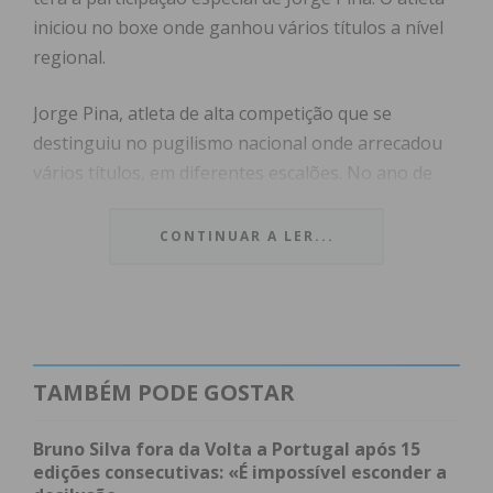
iniciou no boxe onde ganhou vários títulos a nível
regional.
Jorge Pina, atleta de alta competição que se
destinguiu no pugilismo nacional onde arrecadou
vários títulos, em diferentes escalões. No ano de
2014, um acidente num treino deixou-o com uma
incapacidade visual severa e acabou por se dedicar
CONTINUAR A LER...
à corrida tendo participado nos Jogos Paralímpicos
de Pequim (2008), Londres (2012) e Rio (2016).
Jorge Pina é mentor da Associação Jorge Pina,
instituição que tem “como missão promover e
TAMBÉM PODE GOSTAR
desenvolver atividades em prol da comunidade, em
áreas de relevo social.
Bruno Silva fora da Volta a Portugal após 15
edições consecutivas: «É impossível esconder a