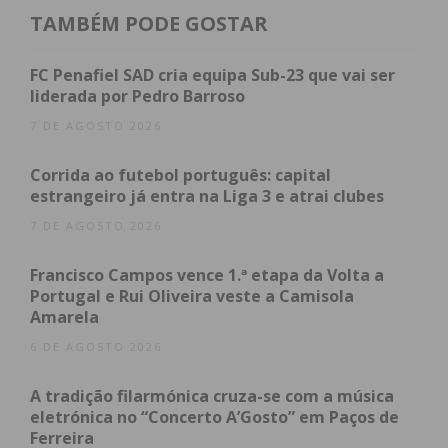
TAMBÉM PODE GOSTAR
FC Penafiel SAD cria equipa Sub-23 que vai ser
liderada por Pedro Barroso
7 DE AGOSTO 2026
Corrida ao futebol português: capital
estrangeiro já entra na Liga 3 e atrai clubes
7 DE AGOSTO 2026
Francisco Campos vence 1.ª etapa da Volta a
Portugal e Rui Oliveira veste a Camisola
Amarela
6 DE AGOSTO 2026
00:00
00:57
A tradição filarmónica cruza-se com a música
eletrónica no “Concerto A’Gosto” em Paços de
Ferreira