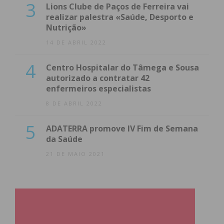
3
Lions Clube de Paços de Ferreira vai
realizar palestra «Saúde, Desporto e
Nutrição»
14 DE ABRIL 2022
4
Centro Hospitalar do Tâmega e Sousa
autorizado a contratar 42
enfermeiros especialistas
8 DE ABRIL 2022
5
ADATERRA promove IV Fim de Semana
da Saúde
21 DE MAIO 2021