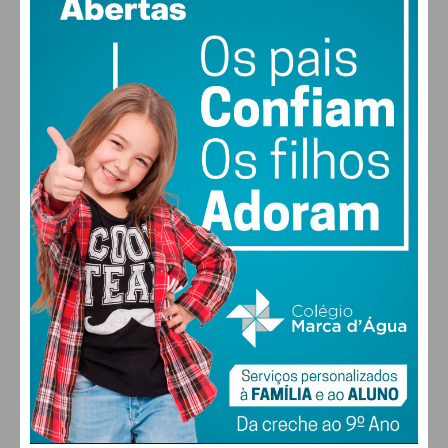
vento: 4m/s O
MAX 29 • MIN 28
30
28
28
29
°
°
°
°
SEX
SÁB
DOM
SEG
ALTERAR
FARMACIAS DE SERVIÇO EM PAÇOS DE
FERREIRA