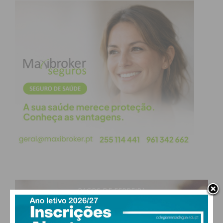
obtenha de forma regular a informação
atualizada.
Eu li e concordo com os
termos e
condições
PAÇOS DE FERREIRA
29
°
clear sky
49% humidade