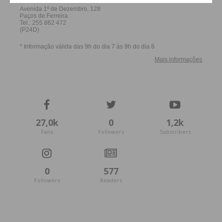
27,0k
0
1,2k
Fans
Followers
Subscribers
0
577
Followers
Readers