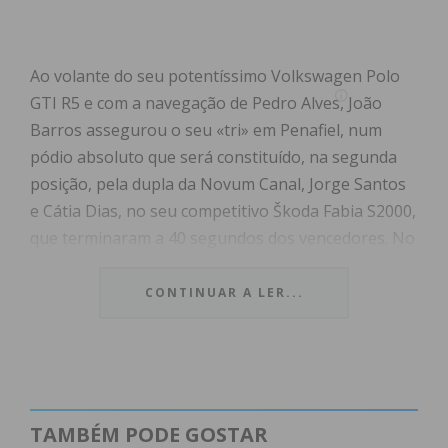
Ao volante do seu potentíssimo Volkswagen Polo
GTI R5 e com a navegação de Pedro Alves, João
Barros assegurou o seu «tri» em Penafiel, num
pódio absoluto que será constituído, na segunda
posição, pela dupla da Novum Canal, Jorge Santos
e Cátia Dias, no seu competitivo Škoda Fabia S2000,
que terminaram a 40 segundos dos vencedores. No
terceiro lugar ficaram Marco Oliveira e Ricardo
Sousa no seu Volkswagen Polo MK6 N5, dando
CONTINUAR A LER...
mais um pódio absoluto à equipa da Inersel Racing
Team.
Outro dos grandes destaques vai para o fantástico
triunfo do penafidelense Paulo Barros, que
TAMBÉM PODE GOSTAR