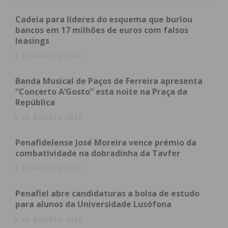
juntamente com o seu navegador Nuno Queirós,
esteve endiabrado no seu Peugeot 208 R2, e não só
Cadeia para líderes do esquema que burlou
venceu na classe FWD como foi o Melhor
bancos em 17 milhões de euros com falsos
leasings
Penafidelense do Rally Taça Joaquim Santos, com
um quarto lugar à geral. Nesta mesma categoria,
8 DE AGOSTO 2026
Filipe Teixeira e António Campos também
Banda Musical de Paços de Ferreira apresenta
representaram Penafiel no pódio, mais
“Concerto A’Gosto” esta noite na Praça da
concretamente no segundo lugar!
República
8 DE AGOSTO 2026
De enaltecer ainda a vitória do marcoense Rui Pinto
na classe RWD com a navegadora Inês Braga.
Penafidelense José Moreira vence prémio da
combatividade na dobradinha da Tavfer
8 DE AGOSTO 2026
Penafiel abre candidaturas a bolsa de estudo
para alunos da Universidade Lusófona
Subscreva a newsletter do
8 DE AGOSTO 2026
Imediato