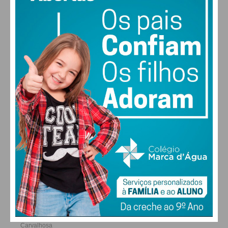
28
30
30
31
°
°
°
°
DOM
SEG
TER
QUA
ALTERAR
FARMACIAS DE SERVIÇO EM PAÇOS DE
FERREIRA