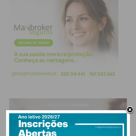
PAÇOS DE FERREIRA
28
°
clear sky
51% humidade
vento: 5m/s O
MAX 28 • MIN 27