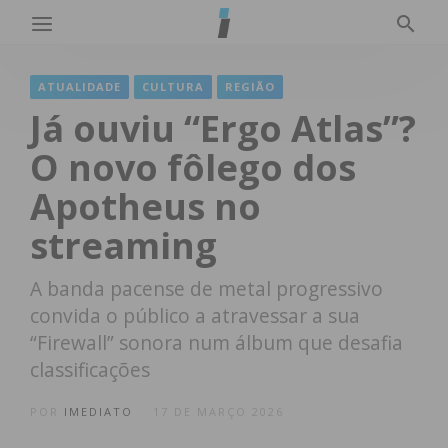
ATUALIDADE
CULTURA
REGIÃO
Já ouviu “Ergo Atlas”?
O novo fôlego dos
Apotheus no
streaming
A banda pacense de metal progressivo
convida o público a atravessar a sua
“Firewall” sonora num álbum que desafia
classificações
POR
IMEDIATO
17 DE MARÇO 2026