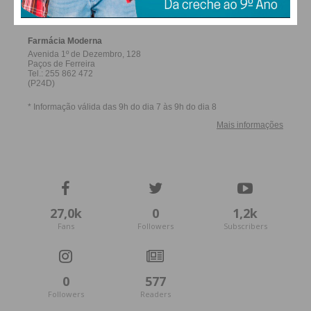
FERREIRA
Onde ouvir/comprar:
Disponível no Spotify,
Apple Music e na loja oficial em
www.apotheus.net
.
Subscreva a newsletter do
Imediato
Assine nossa newsletter por e-mail e
obtenha de forma regular a informação
27,0k
0
1,2k
atualizada.
Fans
Followers
Subscribers
0
577
Followers
Readers
Eu li e concordo com os
termos e