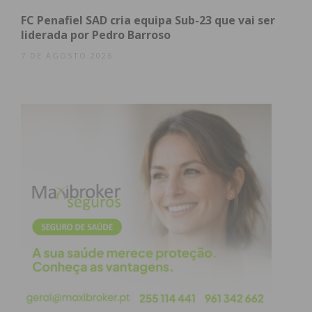
maturidade de um grupo que, desde a sua
FC Penafiel SAD cria equipa Sub-23 que vai ser
fundação em 2008, procura a “Apoteose” (elevação
liderada por Pedro Barroso
ao estatuto divino) que dá nome ao projeto.
7 DE AGOSTO 2026
De Paços de Ferreira para
o Mundo
A formação atual —
Miguel Andrade
(Voz/Guitarra),
Albano von Hammer
(Bateria),
Luís
Gold Monkey
(Guitarra) e
Daniel Rocha
(Baixo) —
mantém o rigor que os caracteriza desde o EP
A
Quest to Remain
(2010) e o aclamado
The Far Star
(2019). Para os Apotheus, este lançamento é mais
do que música; é uma experiência emocional
partilhada com o público:
“O público faz meio
espetáculo”
, afirmam.