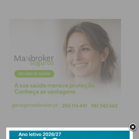
“Já ouviu o nosso álbum
‘Ergo Atlas’? Disponível
fisicamente e em todas as
plataformas de streaming.”
— é este o convite para
atravessar a barreira digital e
mergulhar no universo da
banda.
PAÇOS DE FERREIRA