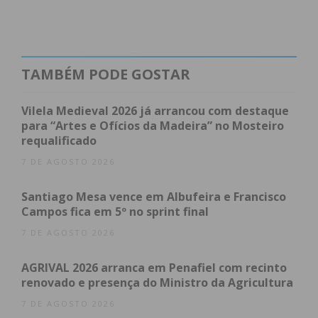
“Firewall”: O portal para uma nova geometria
sonora
De Paços de Ferreira para o Mundo
Ficha Técnica: Ergo Atlas
Subscreva a newsletter do Imediato
TAMBÉM PODE GOSTAR
“Firewall”: O portal para
Vilela Medieval 2026 já arrancou com destaque
para “Artes e Ofícios da Madeira” no Mosteiro
uma nova geometria
requalificado
sonora
7 DE AGOSTO 2026
Santiago Mesa vence em Albufeira e Francisco
Com o single
“Firewall”
a servir de porta de
Campos fica em 5º no sprint final
entrada, o álbum apresenta uma tracklist de nove
7 DE AGOSTO 2026
temas — desde a abertura com
Shape and
AGRIVAL 2026 arranca em Penafiel com recinto
Geometry
até ao desfecho épico em
Re: genesis
. A
renovado e presença do Ministro da Agricultura
sonoridade, que funde riffs técnicos e ritmos
7 DE AGOSTO 2026
complexos com melodias delicadas, reflete a