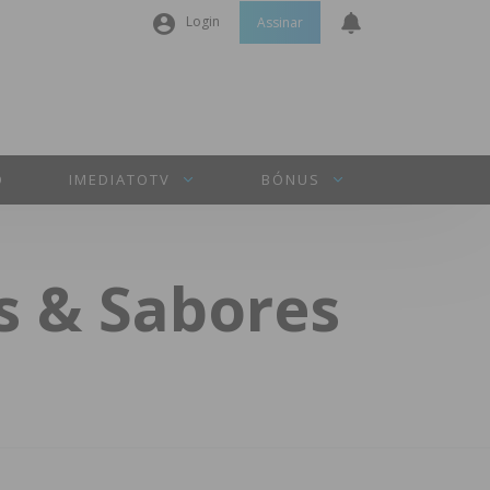
Login
Assinar
Nome de utilizador ou email
*
Senha
*
O
IMEDIATOTV
BÓNUS
Manter sessão
s & Sabores
INICIAR SESSÃO
Perdeu a sua senha?