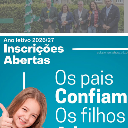
izar há já 13 anos e de já ser uma referência no calendário
ltimo dia do evento. “Este é muito provavelmente o
âmica que criámos na cidade e por toda a envolvência que