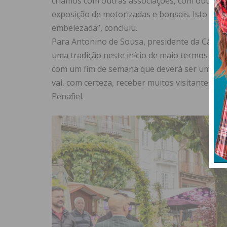
criamos com outras associações, com outras e
exposição de motorizadas e bonsais. Isto e u
embelezada”, concluiu.
Para Antonino de Sousa, presidente da Câmara M
uma tradição neste início de maio termos a no
com um fim de semana que deverá ser um bocad
vai, com certeza, receber muitos visitantes po
Penafiel.