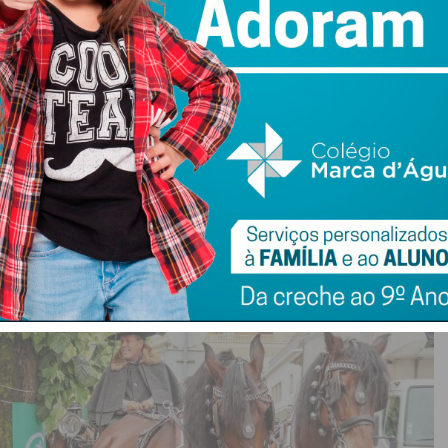
xposições que não só as flores, caso dos sabores, da
m fim de semana com a cidade de Penafiel completamente
unicipal de Penafiel, vai-se cumprir a tradição. “É já
ssa cidade tão engalanada, tão colorida e florida e mesmo
inho mais cinzento, a cidade está bonita, acolhedora e
rque a tradição vai manter-se”, referiu o autarca de