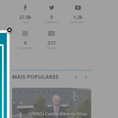
27,0k
0
1,2k
Fans
Followers
Subscribers
0
577
Followers
Readers
MAIS POPULARES
1
(VÍDEO) Carlos Alberto Silva