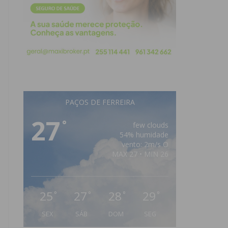
PAÇOS DE FERREIRA
27
°
few clouds
54% humidade
vento: 2m/s O
MAX 27 • MIN 26
25
27
28
29
°
°
°
°
SEX
SÁB
DOM
SEG