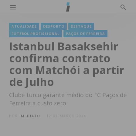
ATUALIDADE
DESPORTO
DESTAQUE
FUTEBOL PROFISSIONAL
PAÇOS DE FERREIRA
Istanbul Basaksehir
confirma contrato
com Matchói a partir
de Julho
Clube turco garante médio do FC Paços de
Ferreira a custo zero
POR
IMEDIATO
12 DE MARÇO 2024