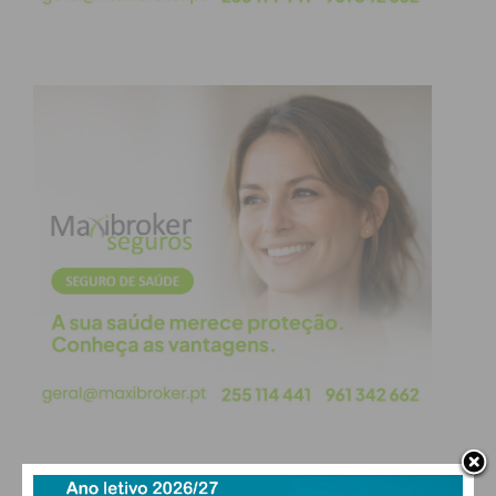
anos de idade, Matchoi Djaló estreou-se na I Liga
portuguesa ao entrar em campo aos 72 minutos da
partida de estreia da temporada 2019/2020, que o
Paços disputou no Estádio da Luz e perdeu por 5-0.
Tornou-se na altura o mais jovem de sempre a
atuar pela equipa profissional do Paços e também
um dos mais jovens a estrear-se na I Liga.
Matchoi Djaló surgiu para o futebol na Academia
de futebol “Mabodja” de Canchungo, do
empresário guineense Bobó Djalo, antigo jogador
do Boavista e seu pai. Ao adquirir a nacionalidade
portuguesa teve a oportunidade de atuar pelas
seleções nacionais, somando até ao momento 23
jogos com a camisola das quinas, repartidos entre
as seleções de Sub17, Sub18, Sub19 e Sub20.
Esta época, ao serviço dos Castores o médio
ofensivo participou em 24 jogos, sendo o melhor