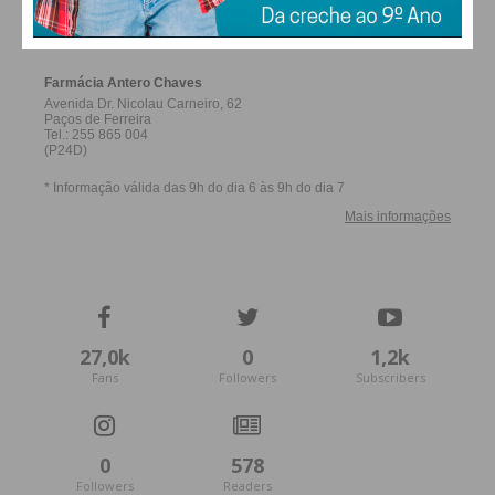
FERREIRA
27,0k
0
1,2k
Fans
Followers
Subscribers
0
578
Followers
Readers