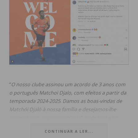
“
O nosso clube assinou um acordo de 3 anos com
o português Matchoi Djalo, com efeitos a partir da
temporada 2024-2025
.
Damos as boas-vindas de
Matchói Djaló à nossa família e desejamos-lhe
sucesso com a nossa camisola”
, pode ler-se no
comunicado do Istanbul Basaksehir, que é o atual
CONTINUAR A LER...
6º Classificado da Super Liga turca, entretanto