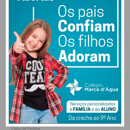
25
30
29
27
°
°
°
°
QUI
SEX
SÁB
DOM
ALTERAR
FARMACIAS DE SERVIÇO EM PAÇOS DE
FERREIRA