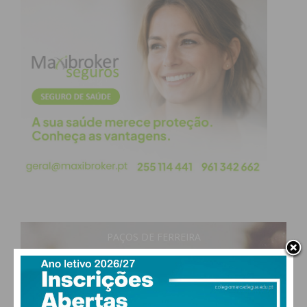
PAÇOS DE FERREIRA
27
°
clear sky
39% humidade
vento: 3m/s O
MAX 27 • MIN 27