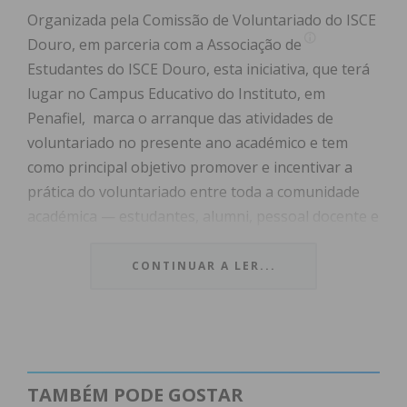
Organizada pela Comissão de Voluntariado do ISCE
Douro, em parceria com a Associação de
Estudantes do ISCE Douro, esta iniciativa, que terá
lugar no Campus Educativo do Instituto, em
Penafiel, marca o arranque das atividades de
voluntariado no presente ano académico e tem
como principal objetivo promover e incentivar a
prática do voluntariado entre toda a comunidade
académica — estudantes, alumni, pessoal docente e
não docente —, proporcionando um espaço de
partilha, inspiração e envolvimento com diversas
CONTINUAR A LER...
Instituições e causas sociais.
Durante a Mostra, será possível conhecer de perto
várias entidades sociais parceiras, que estarão
presentes com stands informativos, materiais de
TAMBÉM PODE GOSTAR