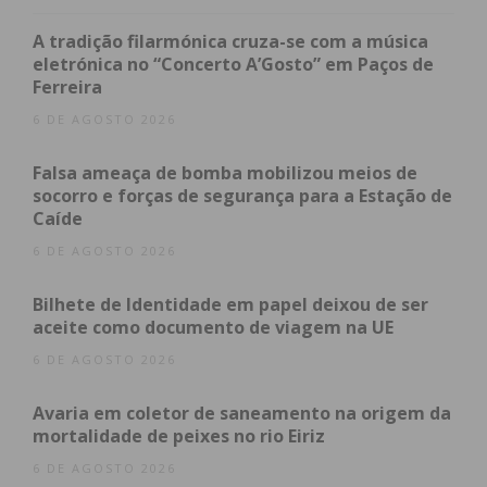
divulgação e apresentações sobre as suas missões
e oportunidades de voluntariado.
A tradição filarmónica cruza-se com a música
eletrónica no “Concerto A’Gosto” em Paços de
Ferreira
“A III Mostra de Voluntariado do ISCE Douro
constitui uma excelente oportunidade para as
6 DE AGOSTO 2026
Instituições partilharem o seu trabalho e
Falsa ameaça de bomba mobilizou meios de
sensibilizarem toda a comunidade para o papel
socorro e forças de segurança para a Estação de
transformador do voluntariado na sociedade”,
Caíde
refere o ISCE Douro.
6 DE AGOSTO 2026
Realizando-se pelo terceiro ano consecutivo, esta
Bilhete de Identidade em papel deixou de ser
iniciativa reforça o compromisso do ISCE Douro
aceite como documento de viagem na UE
com o voluntariado e a responsabilidade social —
6 DE AGOSTO 2026
compromisso esse que, em 2023, foi reconhecido
com a atribuição do Selo de Academia Voluntária.
Avaria em coletor de saneamento na origem da
mortalidade de peixes no rio Eiriz
6 DE AGOSTO 2026