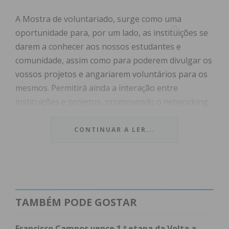
A Mostra de voluntariado, surge como uma
oportunidade para, por um lado, as instituições se
darem a conhecer aos nossos estudantes e
comunidade, assim como para poderem divulgar os
vossos projetos e angariarem voluntários para os
mesmos. Permitirá ainda a interação entre
instituições e projetos, promovendo o networking
e rede social.
CONTINUAR A LER...
Ao nível de funcionamento, será efetuada uma
apresentação de 5 a 10 minutos por parte da cada
instituição, para que apresente a mesma e os seus
projetos e ainda, dispomos de local onde podem
colocar publicidade (panfletos, roll-ups, etc,)
TAMBÉM PODE GOSTAR
promovendo ainda a interação com os estudantes
de forma informal.
Francisco Campos vence 1.ª etapa da Volta a