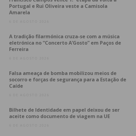
Portugal e Rui Oliveira veste a Camisola
Amarela
6 DE AGOSTO 2026
Subscreva a newsletter do
Imediato
A tradição filarmónica cruza-se com a música
eletrónica no “Concerto A’Gosto” em Paços de
Ferreira
Assine nossa newsletter por e-mail e
6 DE AGOSTO 2026
obtenha de forma regular a informação
atualizada.
Falsa ameaça de bomba mobilizou meios de
socorro e forças de segurança para a Estação de
Caíde
6 DE AGOSTO 2026
Eu li e concordo com os
termos e
Bilhete de Identidade em papel deixou de ser
condições
aceite como documento de viagem na UE
6 DE AGOSTO 2026