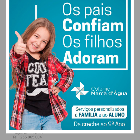
30
28
27
29
°
°
°
°
SEX
SÁB
DOM
SEG
ALTERAR
FARMACIAS DE SERVIÇO EM PAÇOS DE
FERREIRA