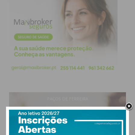
PAÇOS DE FERREIRA
14
°
clear sky
89% humidade
vento: 1m/s ESE
MAX 14 • MIN 14