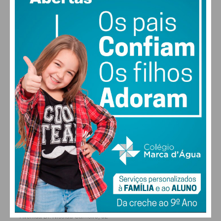
MAX 17 • MIN 17
30
28
27
29
°
°
°
°
SEX
SÁB
DOM
SEG
ALTERAR
FARMACIAS DE SERVIÇO EM PAÇOS DE
FERREIRA