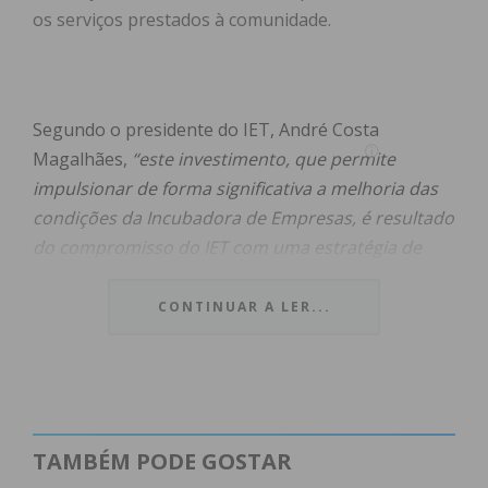
os serviços prestados à comunidade.
Segundo o presidente do IET, André Costa
Magalhães,
“este investimento, que permite
impulsionar de forma significativa a melhoria das
condições da Incubadora de Empresas, é resultado
do compromisso do IET com uma estratégia de
desenvolvimento assente na sustentabilidade
ambiental e económica. Estamos empenhados em
CONTINUAR A LER...
criar um ambiente propício ao aparecimento de
novas ideias e negócios promissores,
fortalecendo
assim o tecido empresarial da região e
estimulando a inovação como motor de progresso
económico e social.
”
TAMBÉM PODE GOSTAR