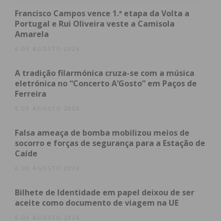
Para além do investimento estrutural na
Francisco Campos vence 1.ª etapa da Volta a
Incubadora de Empresas, o IET pretende também
Portugal e Rui Oliveira veste a Camisola
Amarela
investir, através da medida “Vale Incubadoras e
Aceleradoras”, financiada no âmbito do PRR – Plano
6 DE AGOSTO 2026
de Recuperação e Resiliência.
A tradição filarmónica cruza-se com a música
eletrónica no “Concerto A’Gosto” em Paços de
Estes investimentos representam um passo
Ferreira
importante para a modernização e adaptação do
6 DE AGOSTO 2026
IET às novas exigências do mercado, oferecendo
soluções inovadoras e sustentáveis para as
Falsa ameaça de bomba mobilizou meios de
startups e os empreendedores da região.
socorro e forças de segurança para a Estação de
Caíde
O IET procura assim manter o seu compromisso de
6 DE AGOSTO 2026
ser um prestador de serviços de excelência nas
Bilhete de Identidade em papel deixou de ser
áreas do empreendedorismo e inovação na região
aceite como documento de viagem na UE
do Tâmega e Sousa e do Norte de Portugal.
6 DE AGOSTO 2026