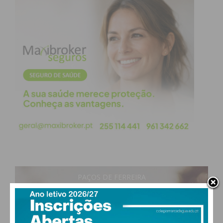
PAÇOS DE FERREIRA
17
°
clear sky
84% humidade
vento: 1m/s E