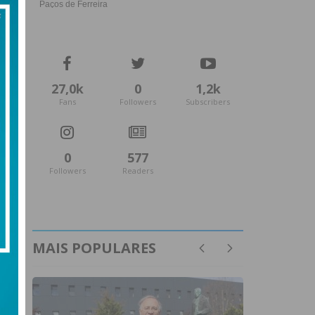
27,0k
0
1,2k
Fans
Followers
Subscribers
0
577
Followers
Readers
MAIS POPULARES