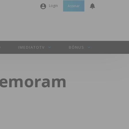
Login
Assinar
Nome de utilizador ou email
*
Senha
*
O
IMEDIATOTV
BÓNUS
Manter sessão
omemoram
INICIAR SESSÃO
Perdeu a sua senha?