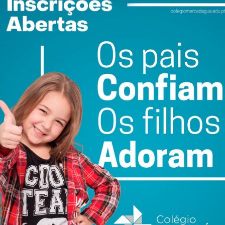
do com os
termos e condições
Vilela Medieval 2026
Santiago Mesa vence
ção
já arrancou com
em Albufeira e