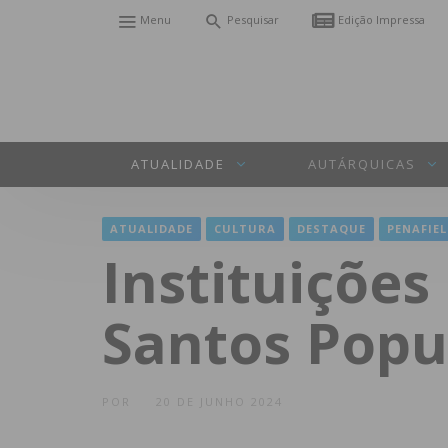
Menu
Pesquisar
Edição Impressa
ATUALIDADE
AUTÁRQUICAS
ATUALIDADE
CULTURA
DESTAQUE
PENAFIEL
Instituiçõe
Santos Popu
POR
20 DE JUNHO 2024