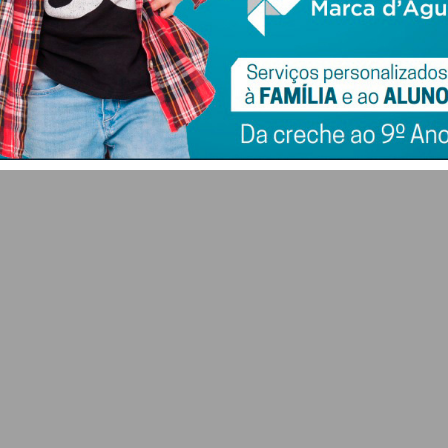
destaque para
Francisco Campos
al
“Artes e Ofícios da
fica em 5º no sprint
Madeira” no
final
Mosteiro
7 DE AGOSTO 2026
requalificado
7 DE AGOSTO 2026