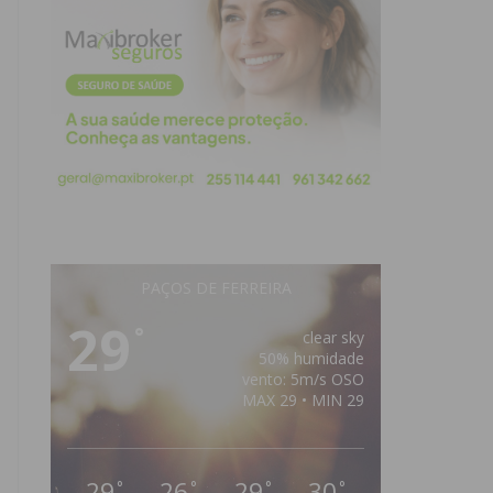
PAÇOS DE FERREIRA
29
°
clear sky
50% humidade
vento: 5m/s OSO
MAX 29 • MIN 29
29
26
29
30
°
°
°
°