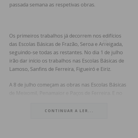
passada semana as respetivas obras.
Os primeiros trabalhos já decorrem nos edifícios
das Escolas Básicas de Frazão, Seroa e Arreigada,
seguindo-se todas as restantes. No dia 1 de julho
irão dar início os trabalhos nas Escolas Básicas de
Lamoso, Sanfins de Ferreira, Figueiró e Eiriz.
A 8 de julho começam as obras nas Escolas Básicas
de Meixomil, Penamaior e Paços de Ferreira. E no
dia 15 de julho iniciam as obras nas Escolas Básicas
de Freamunde, Carvalhosa e Ferreira.
CONTINUAR A LER...
O investimento total destas obras, financiadas no
âmbito do PRR, é de 4,5 milhões de euros, e com um