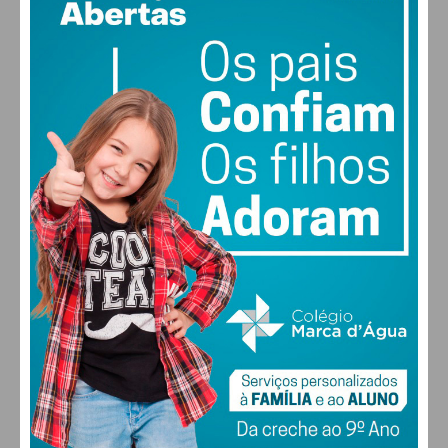
27
57% humidade
vento: 2m/s OSO
MAX 27 • MIN 27
28
27
28
30
°
°
°
°
SÁB
DOM
SEG
TER
ALTERAR
FARMACIAS DE SERVIÇO EM PAÇOS DE
FERREIRA