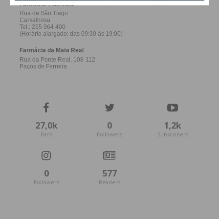
27,0k
0
1,2k
Fans
Followers
Subscribers
0
577
Followers
Readers