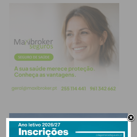
PAÇOS DE FERREIRA
°
few clouds