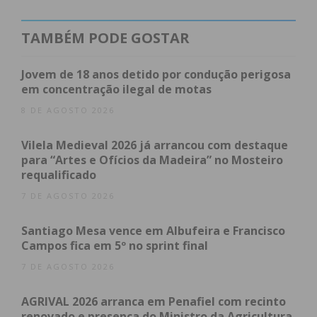
prazo de execução de 6 meses. Serão criadas, no
total, 546 vagas nestas 13 creches e berçários que
TAMBÉM PODE GOSTAR
irão nascer nas diversas Escolas Básicas do
concelho.
Jovem de 18 anos detido por condução perigosa
em concentração ilegal de motas
Simultaneamente, já decorrem também as obras de
8 DE AGOSTO 2026
construção de duas novas creches e berçários, uma
em Raimonda (da responsabilidade do Centro Social
Vilela Medieval 2026 já arrancou com destaque
para “Artes e Ofícios da Madeira” no Mosteiro
e Paroquial desta freguesia) e outra na Obra Social
requalificado
e Cultural Sílvia Cardoso.
7 DE AGOSTO 2026
Todas estas creches e berçários serão gratuitas.
Santiago Mesa vence em Albufeira e Francisco
Campos fica em 5º no sprint final
7 DE AGOSTO 2026
Subscreva a newsletter do
Imediato
AGRIVAL 2026 arranca em Penafiel com recinto
renovado e presença do Ministro da Agricultura