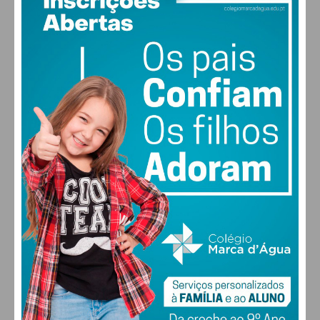
28
°
few clouds
52% humidade
vento: 3m/s OSO
MAX 28 • MIN 28
29
27
28
30
°
°
°
°
SÁB
DOM
SEG
TER
ALTERAR
FARMACIAS DE SERVIÇO EM PAÇOS DE
FERREIRA