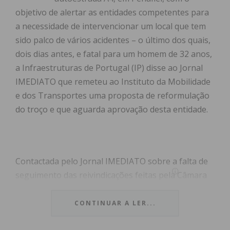
objetivo de alertar as entidades competentes para
a necessidade de intervencionar um local que tem
sido palco de vários acidentes – o último dos quais,
dois dias antes, e fatal para um homem de 32 anos,
a Infraestruturas de Portugal (IP) disse ao Jornal
IMEDIATO que remeteu ao Instituto da Mobilidade
e dos Transportes uma proposta de reformulação
do troço e que aguarda aprovação desta entidade.
Contactada pelo Jornal IMEDIATO sobre a falta de
seguimento das reivindicações feitas pela Câmara
Municipal de Penafiel há vários anos para que seja
implementada uma solução na saída da A4, na
CONTINUAR A LER...
cidade de Penafiel, a IP informou que “a melhoria