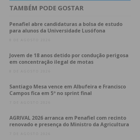
obrigada por todo o apoio”, escreveu a atleta na
TAMBÉM PODE GOSTAR
sua página pessoal da rede social Facebook.
Penafiel abre candidaturas a bolsa de estudo
para alunos da Universidade Lusófona
Subscreva a newsletter do
8 DE AGOSTO 2026
Imediato
Jovem de 18 anos detido por condução perigosa
em concentração ilegal de motas
Assine nossa newsletter por e-mail e
8 DE AGOSTO 2026
obtenha de forma regular a informação
atualizada.
Santiago Mesa vence em Albufeira e Francisco
Campos fica em 5º no sprint final
7 DE AGOSTO 2026
AGRIVAL 2026 arranca em Penafiel com recinto
renovado e presença do Ministro da Agricultura
Eu li e concordo com os
termos e
condições
7 DE AGOSTO 2026