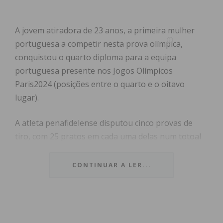
A jovem atiradora de 23 anos, a primeira mulher
portuguesa a competir nesta prova olímpica,
conquistou o quarto diploma para a equipa
portuguesa presente nos Jogos Olímpicos
Paris2024 (posições entre o quarto e o oitavo
lugar).
A atleta penafidelense disputou cinco provas de
tiro, com 25 pratos em cada uma delas num totoal
de 125 pratos e conseguiu bater o seu recorde
pessoal somando 121 pratos partidos em 125.
CONTINUAR A LER...
“8.º lugar nos Jogos Olímpicos. Regresso
a Portugal com Diploma Olímpico e super feliz com
a minha prestação na estreia nos Jogos. Muito