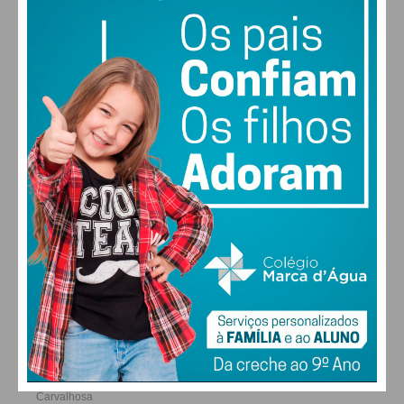
27
26
29
30
°
°
°
°
SÁB
DOM
SEG
TER
ALTERAR
FARMACIAS DE SERVIÇO EM PAÇOS DE
FERREIRA