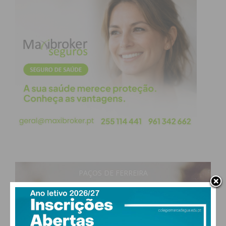
PAÇOS DE FERREIRA
27
°
clear sky
52% humidade
vento: 4m/s O
MAX 28 • MIN 27